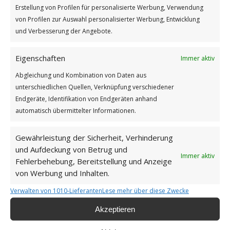
besondere Zeit. Und du bist herzlich eingeladen, uns
Erstellung von Profilen für personalisierte Werbung, Verwendung
so oft du willst, zu besuchen.
von Profilen zur Auswahl personalisierter Werbung, Entwicklung
und Verbesserung der Angebote.
Eigenschaften
Immer aktiv
1
2
Abgleichung und Kombination von Daten aus
unterschiedlichen Quellen, Verknüpfung verschiedener
Seite 2 von 2
Endgeräte, Identifikation von Endgeräten anhand
automatisch übermittelter Informationen.
Gewährleistung der Sicherheit, Verhinderung
und Aufdeckung von Betrug und
Immer aktiv
Impressum
Fehlerbehebung, Bereitstellung und Anzeige
von Werbung und Inhalten.
Datenschutzerklärung
Verwalten von 1010-Lieferanten
Lese mehr über diese Zwecke
Akzeptieren