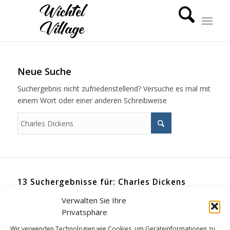
Neue Suche
Suchergebnis nicht zufriedenstellend? Versuche es mal mit
einem Wort oder einer anderen Schreibweise
13 Suchergebnisse für: Charles Dickens
Verwalten Sie Ihre
Geschichten
11
Privatsphäre
/
5. JUNI 2023
VON
GÜNTER
Wir verwenden Technologien wie Cookies, um Geräteinformationen zu