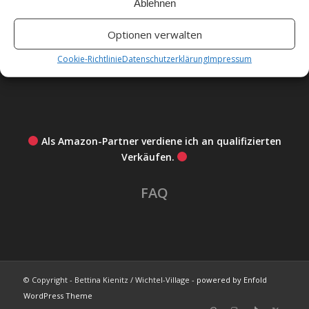
Ablehnen
Unsere Cookie-Richtlinie (EU)
Optionen verwalten
Cookie-Richtlinie
Datenschutzerklärung
Impressum
Haftungsausschluss
Als Amazon-Partner verdiene ich an qualifizierten
Verkäufen.
FAQ
© Copyright - Bettina Kienitz / Wichtel-Village -
powered by Enfold
WordPress Theme