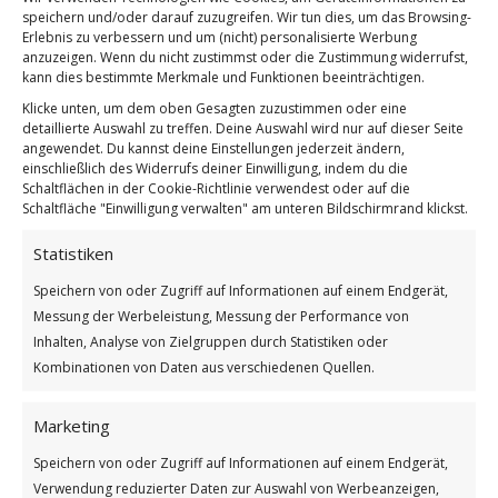
speichern und/oder darauf zuzugreifen. Wir tun dies, um das Browsing-
Wachsende Sammlung ausgewählter Geschichten
Erlebnis zu verbessern und um (nicht) personalisierte Werbung
anzuzeigen. Wenn du nicht zustimmst oder die Zustimmung widerrufst,
kann dies bestimmte Merkmale und Funktionen beeinträchtigen.
Klicke unten, um dem oben Gesagten zuzustimmen oder eine
Komm mit ins
detaillierte Auswahl zu treffen. Deine Auswahl wird nur auf dieser Seite
12
angewendet. Du kannst deine Einstellungen jederzeit ändern,
Weihnachtswunderland
einschließlich des Widerrufs deiner Einwilligung, indem du die
Schaltflächen in der Cookie-Richtlinie verwendest oder auf die
/
6. NOVEMBER 2022
VON
BETTINA
Schaltfläche "Einwilligung verwalten" am unteren Bildschirmrand klickst.
Weihnachtsgeschichten für die ganze Familie im
Statistiken
praktischen E-Book-Format
Speichern von oder Zugriff auf Informationen auf einem Endgerät,
Messung der Werbeleistung, Messung der Performance von
Inhalten, Analyse von Zielgruppen durch Statistiken oder
Weihnachten in Wichtel-
13
Kombinationen von Daten aus verschiedenen Quellen.
Village
Marketing
/
17. OKTOBER 2022
VON
BETTINA
Speichern von oder Zugriff auf Informationen auf einem Endgerät,
Weihnachten ist in Wichtel-Village eine ganz
Verwendung reduzierter Daten zur Auswahl von Werbeanzeigen,