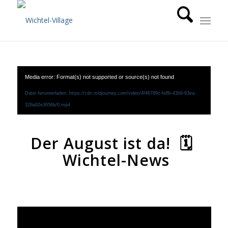
Media error: Format(s) not supported or source(s) not found
Datei herunterladen: https://cdn.midjourney.com/video/4f46789c-fe8b-43b9-93ea-
329a92e3656b/0.mp4
Der August ist da! 🗓
Wichtel-News