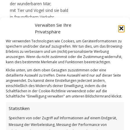
der wunderbaren Mär;
mit Tier und Vogel sind sie bald
in freundlichem Verkehr,
Und fühlen sich so heimisch dort,
Verwalten Sie Ihre
als ob es Wahrheit wär.
Privatsphäre
Wir verwenden Technologien wie Cookies, um Geräteinformationen zu
Und jedes Mal, wenn Fantasie
speichern und/oder darauf zuzugreifen. Wir tun dies, um das Browsing-
dem Freunde ganz versiegt:
Erlebnis zu verbessern und um (nicht) personalisierte Werbung
anzuzeigen. Wenn du nicht zustimmst oder die Zustimmung widerrufst,
„Das Übrige ein ander Mal!“
kann dies bestimmte Merkmale und Funktionen beeinträchtigen.
O nein, sie leiden’s nicht.
Klicke unten, um dem oben Gesagten zuzustimmen oder eine
„Es ist ja schon ein ander Mal!“,
detaillierte Auswahl zu treffen. Deine Auswahl wird nur auf dieser Seite
so rufen sie vergnügt.
angewendet. Du kannst deine Einstellungen jederzeit ändern,
einschließlich des Widerrufs deiner Einwilligung, indem du die
Schaltflächen in der Cookie-Richtlinie verwendest oder auf die
So ward vom schönen Wunderland,
Schaltfläche "Einwilligung verwalten" am unteren Bildschirmrand klickst.
das Märchen ausgedacht,
so langsam Stück für Stück erzählt,
Statistiken
beplaudert und belacht,
Speichern von oder Zugriff auf Informationen auf einem Endgerät,
und froh, als es zu Ende war,
Messung der Werbeleistung, Messung der Performance von
der Weg nach Haus gemacht.