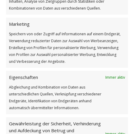
Inhalten, Analyse von Zielgruppen durch Statistiken oder
Kombinationen von Daten aus verschiedenen Quellen.
Alice!, o nimm es freundlich an!
Leg‘ es mit güt’ger Hand
zum Strauße, den Erinnerung
Marketing
aus Kindheitsträumen band,
Speichern von oder Zugriff auf Informationen auf einem Endgerät,
gleich welken Blüten, mitgebracht
Verwendung reduzierter Daten zur Auswahl von Werbeanzeigen,
aus liebem, fernen Land.
Erstellung von Profilen für personalisierte Werbung, Verwendung
von Profilen zur Auswahl personalisierter Werbung, Entwicklung
und Verbesserung der Angebote.
Eigenschaften
Immer aktiv
Abgleichung und Kombination von Daten aus
Weiterlesen
unterschiedlichen Quellen, Verknüpfung verschiedener
Endgeräte, Identifikation von Endgeräten anhand
automatisch übermittelter Informationen.
by
Günter
|
1. August 2023
|
in
Erzählungen
|
Alice
,
Gewährleistung der Sicherheit, Verhinderung
Lesen
,
Lewis Carroll
,
Wunderland
,
abenteuer
und Aufdeckung von Betrug und
Immer aktiv