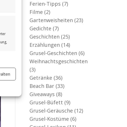
Ferien-Tipps
(7)
Filme
(2)
Gartenweisheiten
(23)
Gedichte
(7)
rter
Geschichten
(25)
bung,
Erzählungen
(14)
Grusel-Geschichten
(6)
Weihnachtsgeschichten
(3)
alten
er aktiv
Getränke
(36)
Beach Bar
(33)
Giveaways
(8)
Grusel-Büfett
(9)
Grusel-Geräusche
(12)
Grusel-Kostüme
(6)
Grusel-Lexikon
(11)