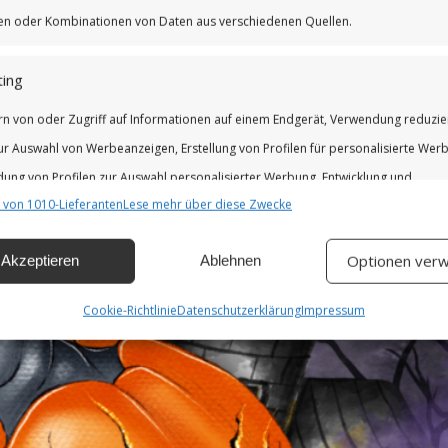
ETTINA
iken oder Kombinationen von Daten aus verschiedenen Quellen.
ing
oltergeister
rn von oder Zugriff auf Informationen auf einem Endgerät, Verwendung reduzie
ur Auswahl von Werbeanzeigen, Erstellung von Profilen für personalisierte Wer
ung von Profilen zur Auswahl personalisierter Werbung, Entwicklung und
 von 1010-Lieferanten
Lese mehr über diese Zwecke
erung der Angebote.
Optionen verw
Akzeptieren
Ablehnen
chaften
Imm
hung und Kombination von Daten aus unterschiedlichen Quellen,
Cookie-Richtlinie
Datenschutzerklärung
Impressum
fung verschiedener Endgeräte, Identifikation von Endgeräten anhand
isch übermittelter Informationen.
leistung der Sicherheit, Verhinderung und Aufdeckung von