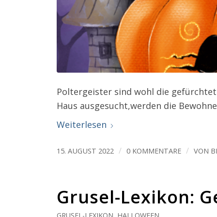
Betrug
Werbun
Poltergeister sind wohl die gefürchtet
Haus ausgesucht,werden die Bewohner 
Weiterlesen
/
/
15. AUGUST 2022
0 KOMMENTARE
VON
B
Grusel-Lexikon: 
GRUSEL-LEXIKON
,
HALLOWEEN