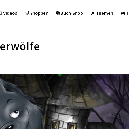
️ Videos
🛒 Shoppen
📚Buch-Shop
📌 Themen
🛌 
Werwölfe