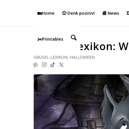
🏡Home
🙂 Denk positiv!
📰 News

✂️Printables
Grusel-Lexikon: 
GRUSEL-LEXIKON
,
HALLOWEEN