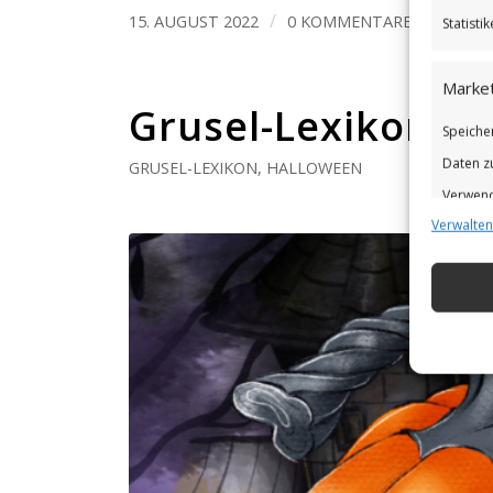
/
/
15. AUGUST 2022
0 KOMMENTARE
VON
B
Statist
Market
Grusel-Lexikon: P
Speiche
Daten z
GRUSEL-LEXIKON
,
HALLOWEEN
Verwend
Verwalten
Verbess
Eigens
Abgleic
Verknüp
automat
Gewähr