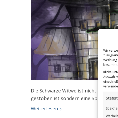
Wir verwe
zuzugreif
Werbung a
bestimmte
Klicke un
Auswahl w
einschließ
verwendes
Die Schwarze Witwe ist nicht etwa eine
gestoben ist sondern eine Spinne.
Statist
Weiterlesen
Speiche
Werbele