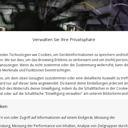
Verwalten Sie Ihre Privatsphäre
nden Technologien wie Cookies, um Geräteinformationen zu speichern und/od
en. Wir tun dies, um das Browsing-Erlebnis zu verbessern und um (nicht) persona
nzuzeigen. Wenn du nicht zustimmst oder die Zustimmung widerrufst, kann di
 Merkmale und Funktionen beeinträchtigen.
ten, um dem oben Gesagten zuzustimmen oder eine detaillierte Auswahl zu treff
ird nur auf dieser Seite angewendet. Du kannst deine Einstellungen jederzeit ä
lich des Widerrufs deiner Einwilligung, indem du die Schaltflächen in der Cookie-
t oder auf die Schaltfläche "Einwilligung verwalten" am unteren Bildschirmrand k
 Frau, die sich dunkel kleidet, weil ihr Mann
iken
rn von oder Zugriff auf Informationen auf einem Endgerät, Messung der
istung, Messung der Performance von Inhalten, Analyse von Zielgruppen durch