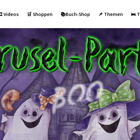
️ Videos
🛒 Shoppen
📚Buch-Shop
📌 Themen
🛌 