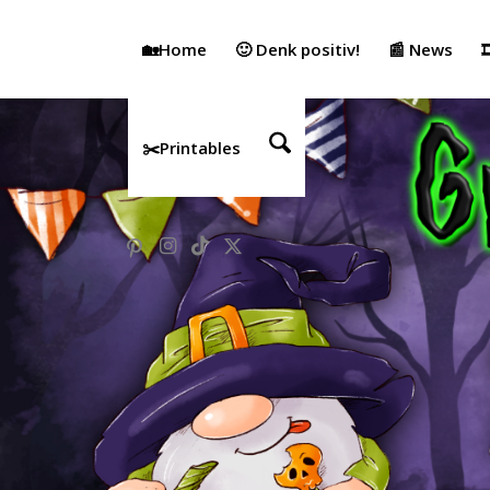
🏡Home
🙂 Denk positiv!
📰 News

✂️Printables