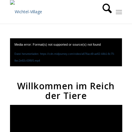
Media error: Format(s) not supported or source(s) not found
Datei herunterladen: https://cdn.midjourney.com/video/a676acd9-ae62-44b1-8c75-
8ec2e92c43f8/0.mp4
Willkommen im Reich
der Tiere