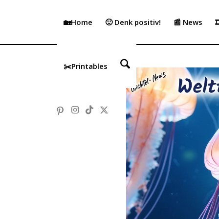
🏡Home
🙂 Denk positiv!
📰 News

✂️Printables