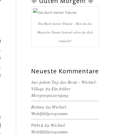
🌞 Guten Morgen! 🌞
Das Buch meiner Träume - Hast du das
Magische Traum-Journal schon für dich
n
entdeckt?
.
e
.
Neueste Kommentare
e
Aus jedem Tag das Beste - Wichtel-
Village
zu
Ein früher
Morgenspaziergang
Bettina
zu
Wichtel-
Wohlfühlprogramm
u
l
Petra
zu
Wichtel-
Wohlfühlprogramm