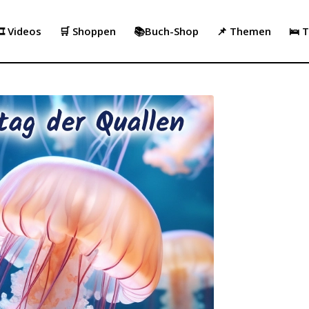
️ Videos
🛒 Shoppen
📚Buch-Shop
📌 Themen
🛌 