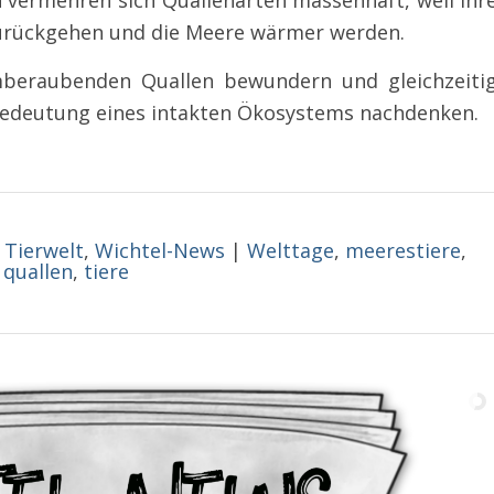
 vermehren sich Quallenarten massenhaft, weil ihr
zurückgehen und die Meere wärmer werden.
beraubenden Quallen bewundern und gleichzeiti
Bedeutung eines intakten Ökosystems nachdenken.
Tierwelt
,
Wichtel-News
|
Welttage
,
meerestiere
,
quallen
,
tiere