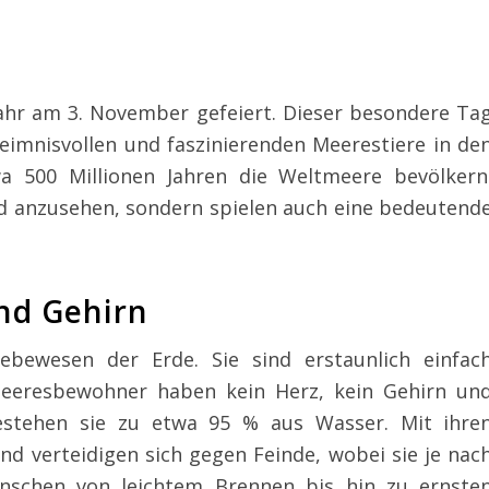
ahr am 3. November gefeiert. Dieser besondere Ta
eimnisvollen und faszinierenden Meerestiere in de
wa 500 Millionen Jahren die Weltmeere bevölkern
d anzusehen, sondern spielen auch eine bedeutend
nd Gehirn
ebewesen der Erde. Sie sind erstaunlich einfac
Meeresbewohner haben kein Herz, kein Gehirn un
estehen sie zu etwa 95 % aus Wasser. Mit ihre
nd verteidigen sich gegen Feinde, wobei sie je nac
enschen von leichtem Brennen bis hin zu ernste