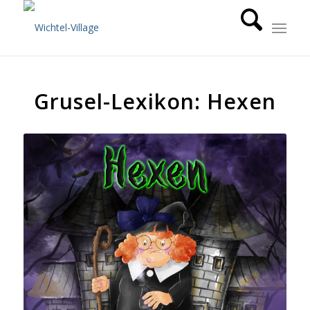
sagt:
sagt:
sagt:
Grusel-Lexikon: Hexen