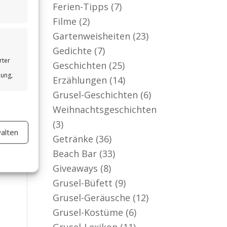
Ferien-Tipps
(7)
Filme
(2)
Gartenweisheiten
(23)
Gedichte
(7)
rter
Geschichten
(25)
bung,
Erzählungen
(14)
Grusel-Geschichten
(6)
Weihnachtsgeschichten
(3)
alten
er aktiv
Getränke
(36)
Beach Bar
(33)
Giveaways
(8)
Grusel-Büfett
(9)
Grusel-Geräusche
(12)
Grusel-Kostüme
(6)
Grusel-Lexikon
(11)