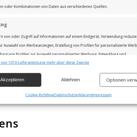
iken oder Kombinationen von Daten aus verschiedenen Quellen.
ing
rn von oder Zugriff auf Informationen auf einem Endgerät, Verwendung reduzie
ur Auswahl von Werbeanzeigen, Erstellung von Profilen für personalisierte Wer
ung von Profilen zur Auswahl personalisierter Werbung, Entwicklung und
 von 1010-Lieferanten
Lese mehr über diese Zwecke
erung der Angebote.
Optionen verw
Akzeptieren
Ablehnen
chaften
Imm
hung und Kombination von Daten aus unterschiedlichen Quellen,
NA
Cookie-Richtlinie
Datenschutzerklärung
Impressum
fung verschiedener Endgeräte, Identifikation von Endgeräten anhand
isch übermittelter Informationen.
ens
leistung der Sicherheit, Verhinderung und Aufdeckung von