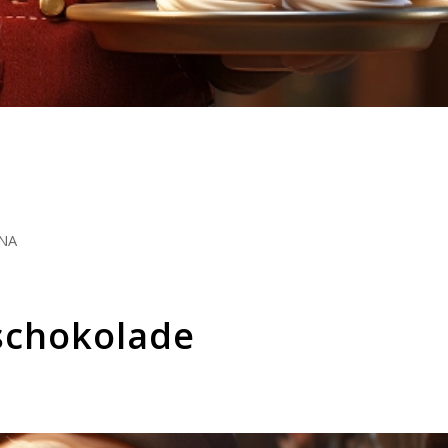
NA
hschokolade