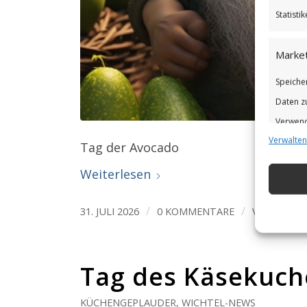
Statist
Market
Speiche
Daten z
Verwend
Verwalten
Verbess
Tag der Avocado
Weiterlesen
Eigens
Abgleic
/
/
31. JULI 2026
0 KOMMENTARE
VON
BETTI
Verknüp
automat
Tag des Käsekuch
Gewähr
KÜCHENGEPLAUDER
,
WICHTEL-NEWS