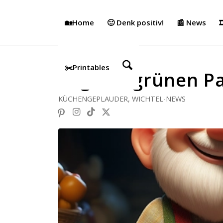
🏡Home
🙂 Denk positiv!
📰 News

✂️Printables
Tag der grünen P
KÜCHENGEPLAUDER
,
WICHTEL-NEWS