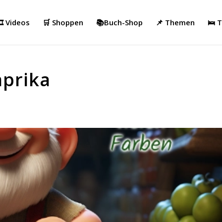
️ Videos
🛒 Shoppen
📚Buch-Shop
📌 Themen
🛌 
aprika