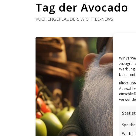
Tag der Avocado
KÜCHENGEPLAUDER
,
WICHTEL-NEWS
Wir verwe
zuzugreif
Werbung a
bestimmte
Klicke un
Auswahl w
einschließ
verwendes
Statist
Speiche
Werbele