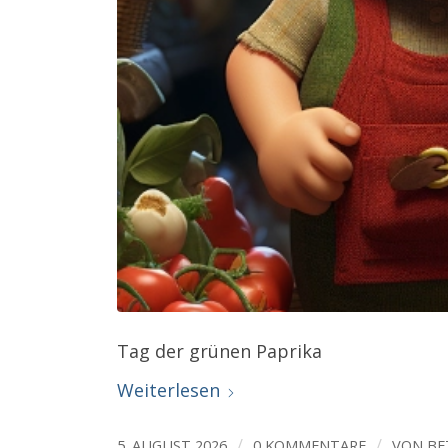
Tag der grünen Paprika
Weiterlesen
/
/
5. AUGUST 2026
0 KOMMENTARE
VON
BE