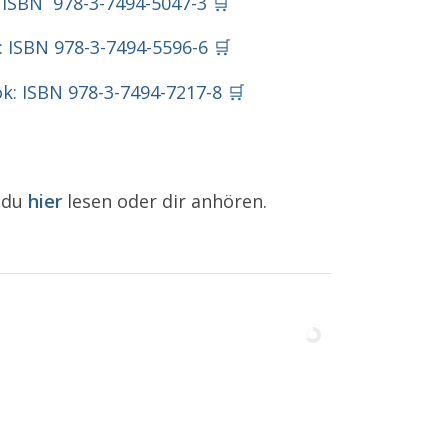
: ISBN
‎9
78-3-7494-5047-3 🛒
 ISBN 978-3-7494-5596-6 🛒
ok: ISBN 978-3-7494-7217-8 🛒
t du
hier
lesen oder dir anhören.