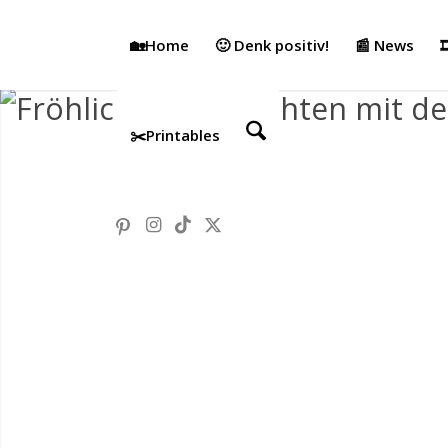
🏡Home
🙂 Denk positiv!
📰 News

✂️Printables