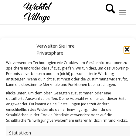
Verwalten Sie Ihre
Privatsphäre
Wir verwenden Technologien wie Cookies, um Geräteinformationen zu
speichern und/oder darauf zuzugreifen. Wir tun dies, um das Browsing-
Erlebnis zu verbessern und um (nicht) personalisierte Werbung
anzuzeigen. Wenn du nicht zustimmst oder die Zustimmung widerrufst,
kann dies bestimmte Merkmale und Funktionen beeinträchtigen.
Klicke unten, um dem oben Gesagten zuzustimmen oder eine
detaillierte Auswahl zu treffen. Deine Auswahl wird nur auf dieser Seite
Wie findest du diesen Beitrag?
angewendet. Du kannst deine Einstellungen jederzeit ändern,
einschließlich des Widerrufs deiner Einwilligung, indem du die
[Total:
0
Average:
0
]
Schaltflächen in der Cookie-Richtlinie verwendest oder auf die
SCHLAGWORTE:
GNOMES
,
NFT
,
WICHTEL
Schaltfläche "Einwilligung verwalten" am unteren Bildschirmrand klickst.
Statistiken