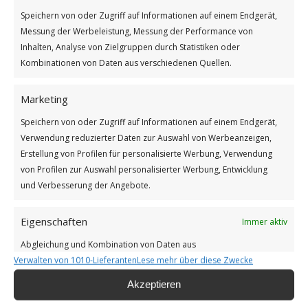
Speichern von oder Zugriff auf Informationen auf einem Endgerät,
Messung der Werbeleistung, Messung der Performance von
Inhalten, Analyse von Zielgruppen durch Statistiken oder
Impressum
Kombinationen von Daten aus verschiedenen Quellen.
Datenschutzerklärung
Marketing
Speichern von oder Zugriff auf Informationen auf einem Endgerät,
Verwendung reduzierter Daten zur Auswahl von Werbeanzeigen,
Erstellung von Profilen für personalisierte Werbung, Verwendung
Unsere Cookie-Richtlinie (EU)
von Profilen zur Auswahl personalisierter Werbung, Entwicklung
und Verbesserung der Angebote.
Haftungsausschluss
Eigenschaften
Immer aktiv
Abgleichung und Kombination von Daten aus
Verwalten von 1010-Lieferanten
Lese mehr über diese Zwecke
unterschiedlichen Quellen, Verknüpfung verschiedener
Endgeräte, Identifikation von Endgeräten anhand
Akzeptieren
🔴 Als Amazon-Partner verdiene ich an qualifizierten
automatisch übermittelter Informationen.
Verkäufen. 🔴