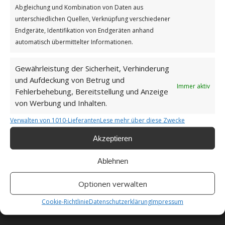
Abgleichung und Kombination von Daten aus
unterschiedlichen Quellen, Verknüpfung verschiedener
Impressum
Endgeräte, Identifikation von Endgeräten anhand
automatisch übermittelter Informationen.
Datenschutzerklärung
Gewährleistung der Sicherheit, Verhinderung
und Aufdeckung von Betrug und
Immer aktiv
Fehlerbehebung, Bereitstellung und Anzeige
von Werbung und Inhalten.
Unsere Cookie-Richtlinie (EU)
Verwalten von 1010-Lieferanten
Lese mehr über diese Zwecke
Haftungsausschluss
Akzeptieren
Ablehnen
Optionen verwalten
Als Amazon-Partner verdiene ich an qualifizierten
Cookie-Richtlinie
Datenschutzerklärung
Impressum
Verkäufen.