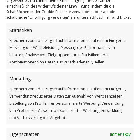
angewendet. Du kannst deine Einstellungen jederzeit ändern,
einschließlich des Widerrufs deiner Einwilligung, indem du die
Schaltflächen in der Cookie-Richtlinie verwendest oder auf die
Schaltfläche "Einwilligung verwalten" am unteren Bildschirmrand klickst.
Statistiken
Speichern von oder Zugriff auf Informationen auf einem Endgerät,
Messung der Werbeleistung, Messung der Performance von
Internationaler Iss-einen-Apfel-Tag
Inhalten, Analyse von Zielgruppen durch Statistiken oder
Weiterlesen
Kombinationen von Daten aus verschiedenen Quellen.
Wie findest du diesen Beitrag?
Marketing
[Total:
2
Average:
5
]
Speichern von oder Zugriff auf Informationen auf einem Endgerät,
/
/
20. SEPTEMBER 2025
0 KOMMENTARE
VON
BETTINA
Verwendung reduzierter Daten zur Auswahl von Werbeanzeigen,
Erstellung von Profilen für personalisierte Werbung, Verwendung
von Profilen zur Auswahl personalisierter Werbung, Entwicklung
und Verbesserung der Angebote.
Eigenschaften
Immer aktiv