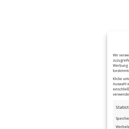
Wir verwe
zuzugreif
Werbung a
bestimmte
Klicke un
Auswahl w
einschließ
verwendes
Statist
Speiche
Werbele