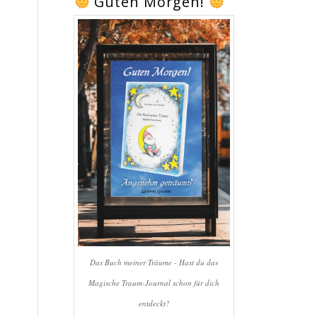
Guten Morgen!
Das Buch meiner Träume - Hast du das
Magische Traum-Journal schon für dich
entdeckt?