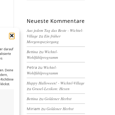
Neueste Kommentare
Aus jedem Tag das Beste - Wichtel-
Village
zu
Ein früher
Morgenspaziergang
er darauf
Bettina
zu
Wichtel-
lisierte
Wohlfühlprogramm
es
Petra
zu
Wichtel-
en. Deine
Wohlfühlprogramm
ndern,
Richtlinie
Happy Halloween! - Wichtel-Village
lickst.
zu
Grusel-Lexikon: Hexen
Bettina
zu
Goldener Herbst
Miriam
zu
Goldener Herbst