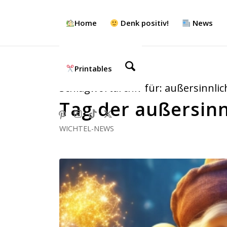
Home
Denk positiv!
News
Printables
Schlagwortarchiv für:
außersinnlic
Tag der außersi
WICHTEL-NEWS