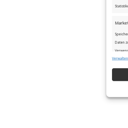
Statist
Market
Speiche
Daten z
Verwend
Verwalten
Verbess
Eigens
Abgleic
Verknüp
automat
Gewähr