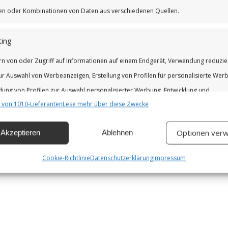
iken oder Kombinationen von Daten aus verschiedenen Quellen.
ing
rn von oder Zugriff auf Informationen auf einem Endgerät, Verwendung reduzie
ur Auswahl von Werbeanzeigen, Erstellung von Profilen für personalisierte Wer
ung von Profilen zur Auswahl personalisierter Werbung, Entwicklung und
 von 1010-Lieferanten
Lese mehr über diese Zwecke
erung der Angebote.
Optionen verw
Akzeptieren
Ablehnen
chaften
Imm
hung und Kombination von Daten aus unterschiedlichen Quellen,
Cookie-Richtlinie
Datenschutzerklärung
Impressum
fung verschiedener Endgeräte, Identifikation von Endgeräten anhand
isch übermittelter Informationen.
leistung der Sicherheit, Verhinderung und Aufdeckung von