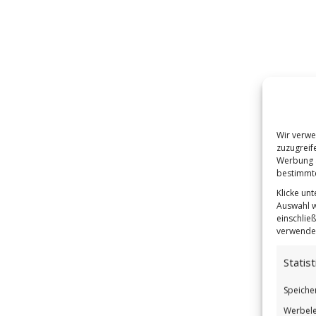
Wir verwe
zuzugreif
Werbung a
bestimmte
Klicke un
Auswahl w
einschließ
verwendes
Statist
Speiche
Werbele