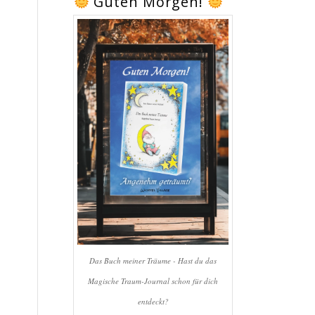
Guten Morgen!
Das Buch meiner Träume - Hast du das
Magische Traum-Journal schon für dich
entdeckt?