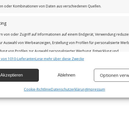
iken oder Kombinationen von Daten aus verschiedenen Quellen.
ing
rn von oder Zugriff auf Informationen auf einem Endgerät, Verwendung reduzie
ur Auswahl von Werbeanzeigen, Erstellung von Profilen für personalisierte Wer
ung von Profilen zur Auswahl personalisierter Werbung, Entwicklung und
 von 1010-Lieferanten
Lese mehr über diese Zwecke
erung der Angebote.
Optionen verw
Akzeptieren
Ablehnen
chaften
Imm
hung und Kombination von Daten aus unterschiedlichen Quellen,
Cookie-Richtlinie
Datenschutzerklärung
Impressum
fung verschiedener Endgeräte, Identifikation von Endgeräten anhand
isch übermittelter Informationen.
leistung der Sicherheit, Verhinderung und Aufdeckung von