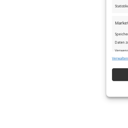
Statist
Market
Speiche
Daten z
Verwend
Verwalten
Verbess
Eigens
Abgleic
Verknüp
automat
Gewähr