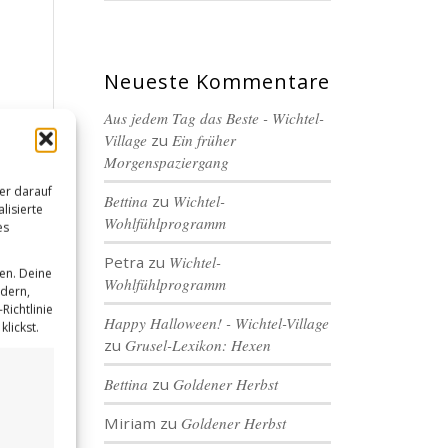
Neueste Kommentare
Aus jedem Tag das Beste - Wichtel-
Village
zu
Ein früher
Morgenspaziergang
er darauf
Bettina
zu
Wichtel-
lisierte
Wohlfühlprogramm
es
Petra
zu
Wichtel-
en. Deine
Wohlfühlprogramm
ndern,
Richtlinie
Happy Halloween! - Wichtel-Village
lickst.
zu
Grusel-Lexikon: Hexen
Bettina
zu
Goldener Herbst
Miriam
zu
Goldener Herbst