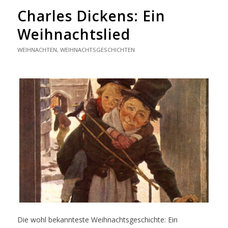
Charles Dickens: Ein
Weihnachtslied
WEIHNACHTEN
,
WEIHNACHTSGESCHICHTEN
Die wohl bekannteste Weihnachtsgeschichte: Ein