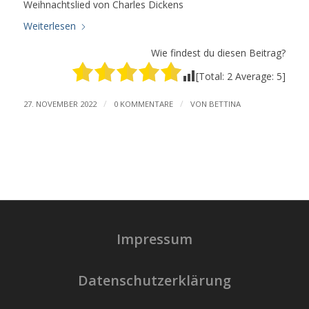
Weihnachtslied von Charles Dickens
Weiterlesen
Wie findest du diesen Beitrag?
[Total:
2
Average:
5
]
/
/
27. NOVEMBER 2022
0 KOMMENTARE
VON
BETTINA
Impressum
Datenschutzerklärung