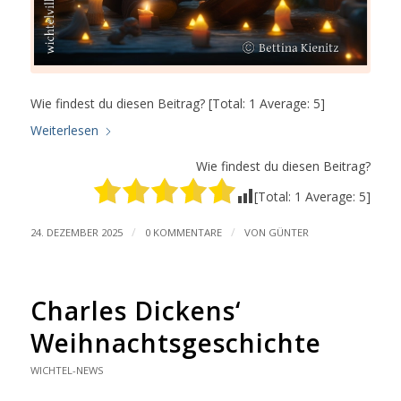
Wie findest du diesen Beitrag? [Total: 1 Average: 5]
Weiterlesen
Wie findest du diesen Beitrag?
[Total:
1
Average:
5
]
/
/
24. DEZEMBER 2025
0 KOMMENTARE
VON
GÜNTER
Charles Dickens‘
Weihnachtsgeschichte
WICHTEL-NEWS