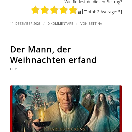
Wie findest du diesen Beitrag?
[Total:
2
Average:
5
]
/
/
11. DEZEMBER 2023
0 KOMMENTARE
VON
BETTINA
Der Mann, der
Weihnachten erfand
FILME