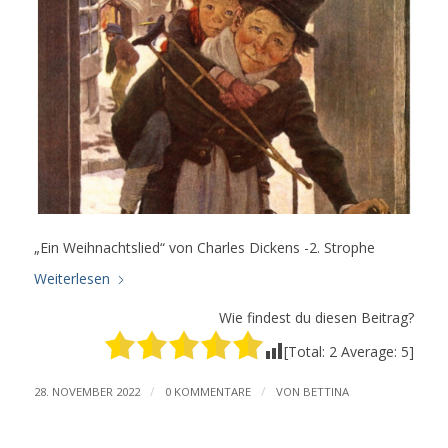
„Ein Weihnachtslied“ von Charles Dickens -2. Strophe
Weiterlesen
Wie findest du diesen Beitrag?
[Total:
2
Average:
5
]
/
/
28. NOVEMBER 2022
0 KOMMENTARE
VON
BETTINA