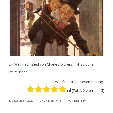
Ein Weihnachtslied von Charles Dickens – 4. Strophe
Weiterlesen
Wie findest du diesen Beitrag?
[Total:
2
Average:
5
]
/
/
1. DEZEMBER 2022
0 KOMMENTARE
VON
BETTINA