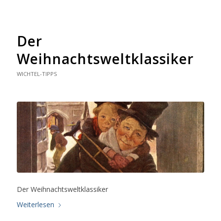
Der
Weihnachtsweltklassiker
WICHTEL-TIPPS
Der Weihnachtsweltklassiker
Weiterlesen