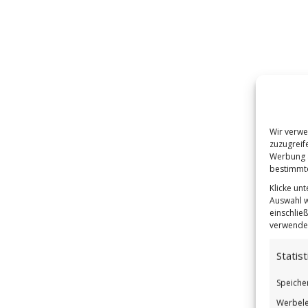
Wir verwe
zuzugreif
Werbung a
bestimmte
Klicke un
Auswahl w
einschließ
verwendes
Statist
Speiche
Werbele