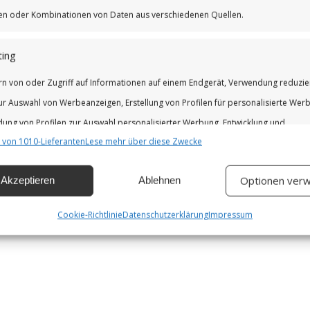
iken oder Kombinationen von Daten aus verschiedenen Quellen.
ing
rn von oder Zugriff auf Informationen auf einem Endgerät, Verwendung reduzie
ur Auswahl von Werbeanzeigen, Erstellung von Profilen für personalisierte Wer
ung von Profilen zur Auswahl personalisierter Werbung, Entwicklung und
 von 1010-Lieferanten
Lese mehr über diese Zwecke
erung der Angebote.
Optionen verw
Akzeptieren
Ablehnen
chaften
Imm
hung und Kombination von Daten aus unterschiedlichen Quellen,
Cookie-Richtlinie
Datenschutzerklärung
Impressum
fung verschiedener Endgeräte, Identifikation von Endgeräten anhand
isch übermittelter Informationen.
leistung der Sicherheit, Verhinderung und Aufdeckung von