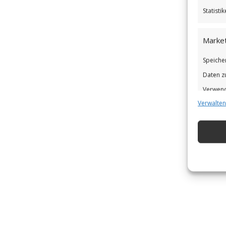
Statist
Market
Speiche
Daten z
Verwend
Verwalten
Verbess
Eigens
Abgleic
Verknüp
automat
Gewähr