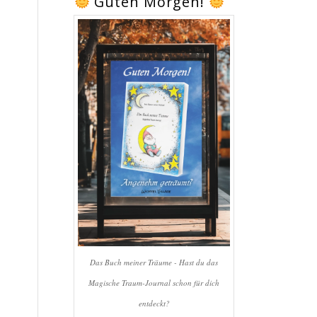
Guten Morgen!
Das Buch meiner Träume - Hast du das
Magische Traum-Journal schon für dich
entdeckt?