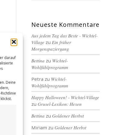
Neueste Kommentare
Aus jedem Tag das Beste - Wichtel-
Village
zu
Ein früher
Morgenspaziergang
er darauf
Bettina
zu
Wichtel-
lisierte
Wohlfühlprogramm
es
Petra
zu
Wichtel-
en. Deine
Wohlfühlprogramm
ndern,
Richtlinie
Happy Halloween! - Wichtel-Village
lickst.
zu
Grusel-Lexikon: Hexen
Bettina
zu
Goldener Herbst
Miriam
zu
Goldener Herbst