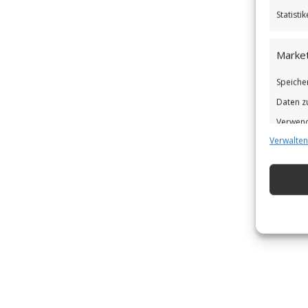
Statist
Market
Speiche
Daten z
Verwend
Verwalten
Verbess
Eigens
Abgleic
Verknüp
automat
Gewähr