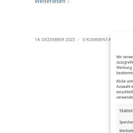
Weiterlesen
/
/
14. DEZEMBER 2025
0 KOMMENTARE
VO
Wir verwe
zuzugreif
Werbung a
bestimmte
Klicke un
Auswahl w
einschließ
verwendes
Statist
Speiche
Werbele