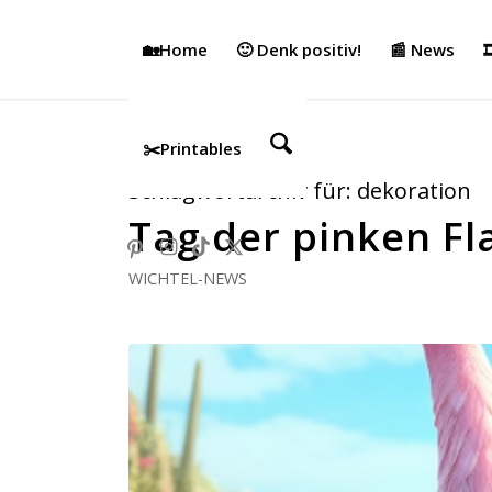
🏡Home
🙂 Denk positiv!
📰 News

✂️Printables
Schlagwortarchiv für:
dekoration
Tag der pinken F
WICHTEL-NEWS