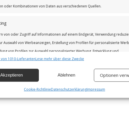
iken oder Kombinationen von Daten aus verschiedenen Quellen.
ing
rn von oder Zugriff auf Informationen auf einem Endgerät, Verwendung reduzie
ur Auswahl von Werbeanzeigen, Erstellung von Profilen für personalisierte Wer
ung von Profilen zur Auswahl personalisierter Werbung, Entwicklung und
 von 1010-Lieferanten
Lese mehr über diese Zwecke
erung der Angebote.
Optionen verw
Akzeptieren
Ablehnen
chaften
Imm
hung und Kombination von Daten aus unterschiedlichen Quellen,
Cookie-Richtlinie
Datenschutzerklärung
Impressum
fung verschiedener Endgeräte, Identifikation von Endgeräten anhand
isch übermittelter Informationen.
leistung der Sicherheit, Verhinderung und Aufdeckung von