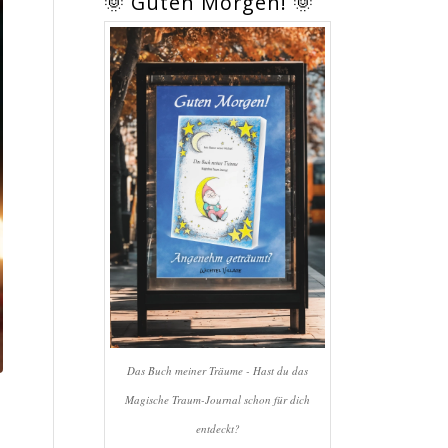
🌞 Guten Morgen! 🌞
Das Buch meiner Träume - Hast du das
Magische Traum-Journal schon für dich
entdeckt?