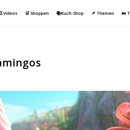
️ Videos
🛒 Shoppen
📚Buch-Shop
📌 Themen
🛌 
lamingos