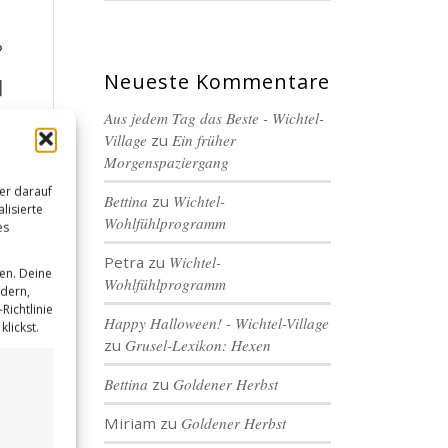
?
Neueste Kommentare
]
Aus jedem Tag das Beste - Wichtel-
Village
zu
Ein früher
Morgenspaziergang
er darauf
Bettina
zu
Wichtel-
lisierte
Wohlfühlprogramm
es
Petra
zu
Wichtel-
en. Deine
Wohlfühlprogramm
ndern,
Richtlinie
Happy Halloween! - Wichtel-Village
lickst.
zu
Grusel-Lexikon: Hexen
Bettina
zu
Goldener Herbst
Miriam
zu
Goldener Herbst