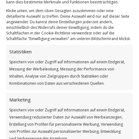
kann dies bestimmte Merkmale und Funktionen beeinträchtigen.
Klicke unten, um dem oben Gesagten zuzustimmen oder eine
detaillierte Auswahl zu treffen. Deine Auswahl wird nur auf dieser Seite
angewendet. Du kannst deine Einstellungen jederzeit ändern,
einschließlich des Widerrufs deiner Einwilligung, indem du die
Schaltflächen in der Cookie-Richtlinie verwendest oder auf die
Schaltfläche "Einwilligung verwalten" am unteren Bildschirmrand klickst.
Statistiken
Mut steht am Anfang
Speichern von oder Zugriff auf Informationen auf einem Endgerät,
Weiterlesen
Messung der Werbeleistung, Messung der Performance von
Inhalten, Analyse von Zielgruppen durch Statistiken oder
Wie findest du diesen Beitrag?
Kombinationen von Daten aus verschiedenen Quellen.
[Total:
2
Average:
5
]
Marketing
/
/
25. APRIL 2026
0 KOMMENTARE
VON
GÜNTER
Speichern von oder Zugriff auf Informationen auf einem Endgerät,
Verwendung reduzierter Daten zur Auswahl von Werbeanzeigen,
Erstellung von Profilen für personalisierte Werbung, Verwendung
Das Glück wohnt
von Profilen zur Auswahl personalisierter Werbung, Entwicklung
und Verbesserung der Angebote.