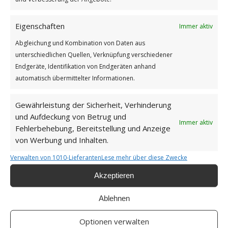
GUTEN MORGEN
Eigenschaften
Immer aktiv
Abgleichung und Kombination von Daten aus
unterschiedlichen Quellen, Verknüpfung verschiedener
Endgeräte, Identifikation von Endgeräten anhand
automatisch übermittelter Informationen.
Gewährleistung der Sicherheit, Verhinderung
und Aufdeckung von Betrug und
Immer aktiv
Fehlerbehebung, Bereitstellung und Anzeige
von Werbung und Inhalten.
Das Glück wohnt
Verwalten von 1010-Lieferanten
Lese mehr über diese Zwecke
Weiterlesen
Akzeptieren
Wie findest du diesen Beitrag?
Ablehnen
[Total:
2
Average:
5
]
Optionen verwalten
/
/
8. FEBRUAR 2026
0 KOMMENTARE
VON
GÜNTER