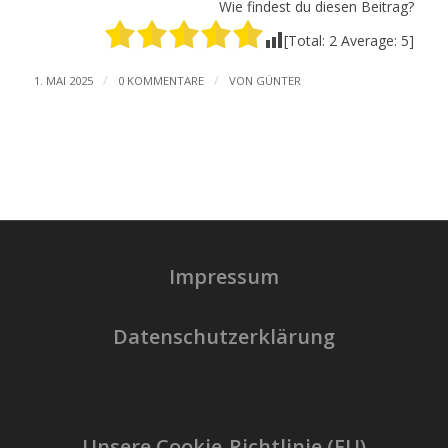
Wie findest du diesen Beitrag?
[Total:
2
Average:
5
]
/
/
1. MAI 2025
0 KOMMENTARE
VON
GÜNTER
Impressum
Datenschutzerklärung
Unsere Cookie-Richtlinie (EU)