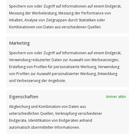
Weiterlesen
Speichern von oder Zugriff auf Informationen auf einem Endgerät,
Messung der Werbeleistung, Messung der Performance von
Wie findest du diesen Beitrag?
Inhalten, Analyse von Zielgruppen durch Statistiken oder
Kombinationen von Daten aus verschiedenen Quellen.
[Total:
2
Average:
5
]
/
/
4. NOVEMBER 2025
0 KOMMENTARE
VON
GÜNTER
Marketing
Speichern von oder Zugriff auf Informationen auf einem Endgerät,
Verwendung reduzierter Daten zur Auswahl von Werbeanzeigen,
Die für nichts stehen
Erstellung von Profilen für personalisierte Werbung, Verwendung
von Profilen zur Auswahl personalisierter Werbung, Entwicklung
GUTEN MORGEN
und Verbesserung der Angebote.
Eigenschaften
Immer aktiv
Abgleichung und Kombination von Daten aus
unterschiedlichen Quellen, Verknüpfung verschiedener
Endgeräte, Identifikation von Endgeräten anhand
automatisch übermittelter Informationen.