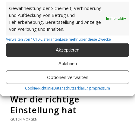
Gewährleistung der Sicherheit, Verhinderung
und Aufdeckung von Betrug und
Immer aktiv
Fehlerbehebung, Bereitstellung und Anzeige
von Werbung und Inhalten.
Die für nichts stehen
Weiterlesen
Verwalten von 1010-Lieferanten
Lese mehr über diese Zwecke
Akzeptieren
Wie findest du diesen Beitrag?
[Total:
2
Average:
5
]
Ablehnen
/
/
28. OKTOBER 2025
0 KOMMENTARE
VON
GÜNTER
Optionen verwalten
Cookie-Richtlinie
Datenschutzerklärung
Impressum
Wer die richtige
Einstellung hat
GUTEN MORGEN