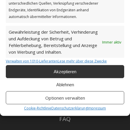
unterschiedlichen Quellen, Verknüpfung verschiedener
Endgeräte, Identifikation von Endgeräten anhand
Datenschutzerklärung
automatisch übermittelter Informationen.
Gewährleistung der Sicherheit, Verhinderung
und Aufdeckung von Betrug und
Immer aktiv
Fehlerbehebung, Bereitstellung und Anzeige
Unsere Cookie-Richtlinie (EU)
von Werbung und Inhalten.
Verwalten von 1010-Lieferanten
Lese mehr über diese Zwecke
Haftungsausschluss
Akzeptieren
Ablehnen
Als Amazon-Partner verdiene ich an qualifizierten
Optionen verwalten
Verkäufen.
Cookie-Richtlinie
Datenschutzerklärung
Impressum
FAQ