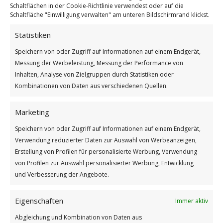
Schaltflächen in der Cookie-Richtlinie verwendest oder auf die
Schaltfläche "Einwilligung verwalten" am unteren Bildschirmrand klickst.
Statistiken
Höhepunkt des Glücks
Speichern von oder Zugriff auf Informationen auf einem Endgerät,
Messung der Werbeleistung, Messung der Performance von
Weiterlesen
Inhalten, Analyse von Zielgruppen durch Statistiken oder
Wie findest du diesen Beitrag?
Kombinationen von Daten aus verschiedenen Quellen.
[Total:
2
Average:
5
]
Marketing
/
/
9. JUNI 2025
0 KOMMENTARE
VON
GÜNTER
Speichern von oder Zugriff auf Informationen auf einem Endgerät,
Verwendung reduzierter Daten zur Auswahl von Werbeanzeigen,
Erstellung von Profilen für personalisierte Werbung, Verwendung
von Profilen zur Auswahl personalisierter Werbung, Entwicklung
und Verbesserung der Angebote.
Eigenschaften
Immer aktiv
Impressum
Abgleichung und Kombination von Daten aus