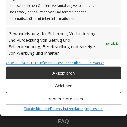
Impressum
unterschiedlichen Quellen, Verknüpfung verschiedener
Endgeräte, Identifikation von Endgeräten anhand
automatisch übermittelter Informationen.
Datenschutzerklärung
Gewährleistung der Sicherheit, Verhinderung
und Aufdeckung von Betrug und
Immer aktiv
Fehlerbehebung, Bereitstellung und Anzeige
Unsere Cookie-Richtlinie (EU)
von Werbung und Inhalten.
Verwalten von 1010-Lieferanten
Lese mehr über diese Zwecke
Haftungsausschluss
Akzeptieren
Ablehnen
Optionen verwalten
Als Amazon-Partner verdiene ich an qualifizierten
Verkäufen.
Cookie-Richtlinie
Datenschutzerklärung
Impressum
FAQ