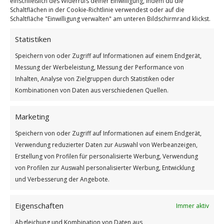
einschließlich des Widerrufs deiner Einwilligung, indem du die
Schaltflächen in der Cookie-Richtlinie verwendest oder auf die
Schaltfläche "Einwilligung verwalten" am unteren Bildschirmrand klickst.
Statistiken
Speichern von oder Zugriff auf Informationen auf einem Endgerät,
Tag des Erdbeertörtchens
Messung der Werbeleistung, Messung der Performance von
Weiterlesen
Inhalten, Analyse von Zielgruppen durch Statistiken oder
Kombinationen von Daten aus verschiedenen Quellen.
Wie findest du diesen Beitrag?
[Total:
2
Average:
5
]
Marketing
/
/
14. JUNI 2026
0 KOMMENTARE
VON
BETTINA
Speichern von oder Zugriff auf Informationen auf einem Endgerät,
Verwendung reduzierter Daten zur Auswahl von Werbeanzeigen,
Erstellung von Profilen für personalisierte Werbung, Verwendung
von Profilen zur Auswahl personalisierter Werbung, Entwicklung
und Verbesserung der Angebote.
Eigenschaften
Immer aktiv
Abgleichung und Kombination von Daten aus