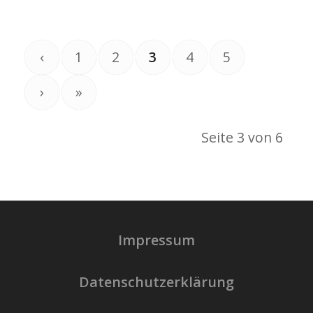
‹
1
2
3
4
5
›
»
Seite 3 von 6
Impressum
Datenschutzerklärung