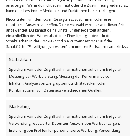
anzuzeigen. Wenn du nicht zustimmst oder die Zustimmung widerrufst,
kann dies bestimmte Merkmale und Funktionen beeinträchtigen.
Klicke unten, um dem oben Gesagten zuzustimmen oder eine
detaillierte Auswahl zu treffen. Deine Auswahl wird nur auf dieser Seite
angewendet. Du kannst deine Einstellungen jederzeit ändern,
einschließlich des Widerrufs deiner Einwilligung, indem du die
Schaltflächen in der Cookie-Richtlinie verwendest oder auf die
Schaltfläche "Einwilligung verwalten" am unteren Bildschirmrand klickst.
Statistiken
Das beste Mittel
Speichern von oder Zugriff auf Informationen auf einem Endgerät,
Weiterlesen
Messung der Werbeleistung, Messung der Performance von
Inhalten, Analyse von Zielgruppen durch Statistiken oder
Wie findest du diesen Beitrag?
Kombinationen von Daten aus verschiedenen Quellen.
[Total:
2
Average:
5
]
Marketing
/
/
12. NOVEMBER 2025
0 KOMMENTARE
VON
GÜNTER
Speichern von oder Zugriff auf Informationen auf einem Endgerät,
Verwendung reduzierter Daten zur Auswahl von Werbeanzeigen,
Erstellung von Profilen für personalisierte Werbung, Verwendung
Hindernisse und