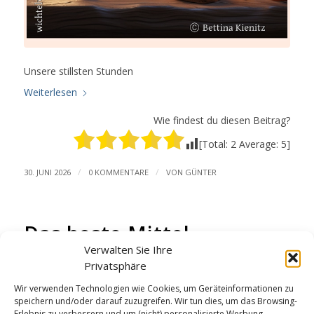
Unsere stillsten Stunden
Weiterlesen
Wie findest du diesen Beitrag?
[Total:
2
Average:
5
]
/
/
30. JUNI 2026
0 KOMMENTARE
VON
GÜNTER
Das beste Mittel
Verwalten Sie Ihre
GUTEN MORGEN
,
VIDEOS
Privatsphäre
Wir verwenden Technologien wie Cookies, um Geräteinformationen zu
speichern und/oder darauf zuzugreifen. Wir tun dies, um das Browsing-
Erlebnis zu verbessern und um (nicht) personalisierte Werbung