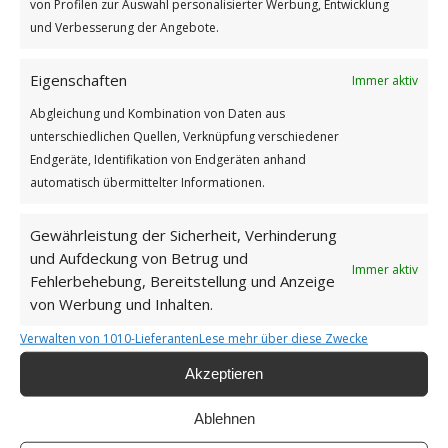
von Profilen zur Auswahl personalisierter Werbung, Entwicklung
Schwierigkeiten
und Verbesserung der Angebote.
GUTEN MORGEN
Eigenschaften
Immer aktiv
Abgleichung und Kombination von Daten aus
unterschiedlichen Quellen, Verknüpfung verschiedener
Endgeräte, Identifikation von Endgeräten anhand
automatisch übermittelter Informationen.
Gewährleistung der Sicherheit, Verhinderung
und Aufdeckung von Betrug und
Immer aktiv
Fehlerbehebung, Bereitstellung und Anzeige
von Werbung und Inhalten.
Verwalten von 1010-Lieferanten
Lese mehr über diese Zwecke
Hindernisse und Schwierigkeiten
Akzeptieren
Weiterlesen
Ablehnen
Wie findest du diesen Beitrag?