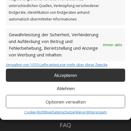
Impressum
unterschiedlichen Quellen, Verknüpfung verschiedener
Endgeräte, Identifikation von Endgeräten anhand
automatisch übermittelter Informationen.
Datenschutzerklärung
Gewährleistung der Sicherheit, Verhinderung
und Aufdeckung von Betrug und
Immer aktiv
Fehlerbehebung, Bereitstellung und Anzeige
Unsere Cookie-Richtlinie (EU)
von Werbung und Inhalten.
Verwalten von 1010-Lieferanten
Lese mehr über diese Zwecke
Haftungsausschluss
Akzeptieren
Ablehnen
Optionen verwalten
Als Amazon-Partner verdiene ich an qualifizierten
Verkäufen.
Cookie-Richtlinie
Datenschutzerklärung
Impressum
FAQ