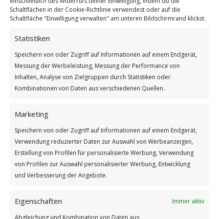
einschließlich des Widerrufs deiner Einwilligung, indem du die
Schaltflächen in der Cookie-Richtlinie verwendest oder auf die
Schaltfläche "Einwilligung verwalten" am unteren Bildschirmrand klickst.
Statistiken
Speichern von oder Zugriff auf Informationen auf einem Endgerät,
Welttag der Frösche
Messung der Werbeleistung, Messung der Performance von
Weiterlesen
Inhalten, Analyse von Zielgruppen durch Statistiken oder
Kombinationen von Daten aus verschiedenen Quellen.
Wie findest du diesen Beitrag?
[Total:
2
Average:
5
]
Marketing
/
/
20. MÄRZ 2026
0 KOMMENTARE
VON
BETTINA
Speichern von oder Zugriff auf Informationen auf einem Endgerät,
Verwendung reduzierter Daten zur Auswahl von Werbeanzeigen,
Erstellung von Profilen für personalisierte Werbung, Verwendung
von Profilen zur Auswahl personalisierter Werbung, Entwicklung
und Verbesserung der Angebote.
Eigenschaften
Immer aktiv
Abgleichung und Kombination von Daten aus