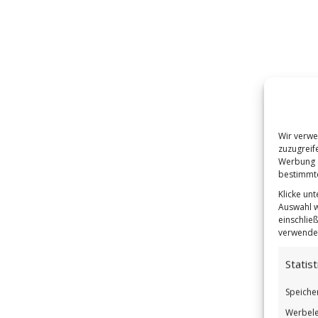
Wir verwe
zuzugreif
Werbung a
bestimmte
Klicke un
Auswahl w
einschließ
verwendes
Statist
Speiche
Werbele