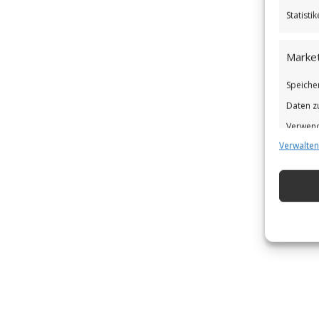
Statist
Market
Speiche
Daten z
Verwend
Verwalten
Verbess
Eigens
Abgleic
Verknüp
automat
Gewähr