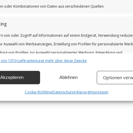
iken oder Kombinationen von Daten aus verschiedenen Quellen.
ing
rn von oder Zugriff auf Informationen auf einem Endgerät, Verwendung reduzie
ur Auswahl von Werbeanzeigen, Erstellung von Profilen für personalisierte Wer
ung von Profilen zur Auswahl personalisierter Werbung, Entwicklung und
 von 1010-Lieferanten
Lese mehr über diese Zwecke
erung der Angebote.
Optionen verw
Akzeptieren
Ablehnen
chaften
Imm
hung und Kombination von Daten aus unterschiedlichen Quellen,
Cookie-Richtlinie
Datenschutzerklärung
Impressum
fung verschiedener Endgeräte, Identifikation von Endgeräten anhand
isch übermittelter Informationen.
leistung der Sicherheit, Verhinderung und Aufdeckung von