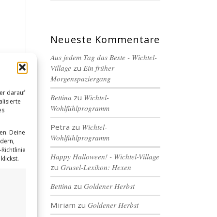
Neueste Kommentare
Aus jedem Tag das Beste - Wichtel-
Village
zu
Ein früher
Morgenspaziergang
er darauf
Bettina
zu
Wichtel-
lisierte
Wohlfühlprogramm
es
Petra
zu
Wichtel-
en. Deine
Wohlfühlprogramm
ndern,
Richtlinie
Happy Halloween! - Wichtel-Village
lickst.
zu
Grusel-Lexikon: Hexen
Bettina
zu
Goldener Herbst
Miriam
zu
Goldener Herbst