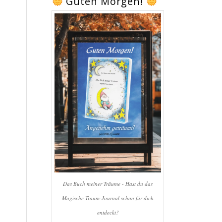
Guten Morgen!
Das Buch meiner Träume - Hast du das
Magische Traum-Journal schon für dich
entdeckt?