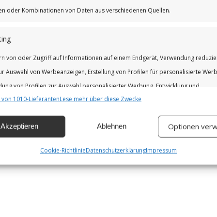
iken oder Kombinationen von Daten aus verschiedenen Quellen.
ing
rn von oder Zugriff auf Informationen auf einem Endgerät, Verwendung reduzie
ur Auswahl von Werbeanzeigen, Erstellung von Profilen für personalisierte Wer
ung von Profilen zur Auswahl personalisierter Werbung, Entwicklung und
 von 1010-Lieferanten
Lese mehr über diese Zwecke
erung der Angebote.
Optionen verw
Akzeptieren
Ablehnen
chaften
Imm
hung und Kombination von Daten aus unterschiedlichen Quellen,
Cookie-Richtlinie
Datenschutzerklärung
Impressum
fung verschiedener Endgeräte, Identifikation von Endgeräten anhand
isch übermittelter Informationen.
leistung der Sicherheit, Verhinderung und Aufdeckung von