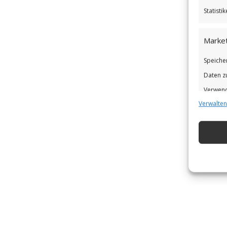
Statist
Market
Speiche
Daten z
Verwend
Verwalten
Verbess
Eigens
Abgleic
Verknüp
automat
Gewähr