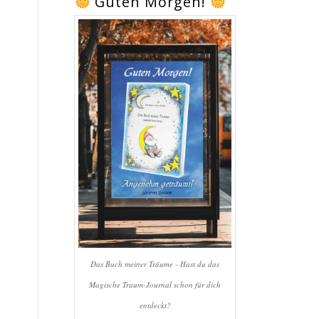
Guten Morgen!
Das Buch meiner Träume - Hast du das
Magische Traum-Journal schon für dich
entdeckt?