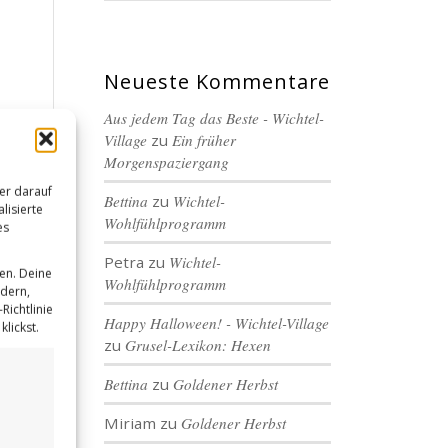
Neueste Kommentare
Aus jedem Tag das Beste - Wichtel-
Village
zu
Ein früher
Morgenspaziergang
er darauf
Bettina
zu
Wichtel-
lisierte
Wohlfühlprogramm
es
Petra
zu
Wichtel-
en. Deine
Wohlfühlprogramm
ndern,
Richtlinie
Happy Halloween! - Wichtel-Village
lickst.
zu
Grusel-Lexikon: Hexen
Bettina
zu
Goldener Herbst
Miriam
zu
Goldener Herbst