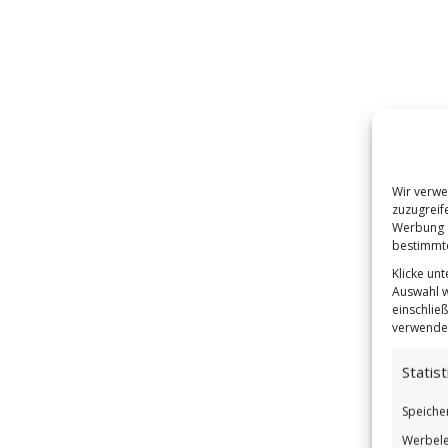
Wir verwe
zuzugreif
Werbung a
bestimmte
Klicke un
Auswahl w
einschließ
verwendes
Statist
Speiche
Werbele