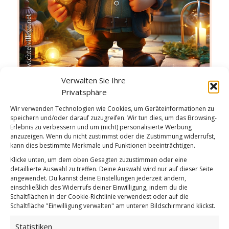
Verwalten Sie Ihre
Privatsphäre
Man kann nicht jeden Tag
Wir verwenden Technologien wie Cookies, um Geräteinformationen zu
Weiterlesen
speichern und/oder darauf zuzugreifen. Wir tun dies, um das Browsing-
Erlebnis zu verbessern und um (nicht) personalisierte Werbung
Wie findest du diesen Beitrag?
anzuzeigen. Wenn du nicht zustimmst oder die Zustimmung widerrufst,
kann dies bestimmte Merkmale und Funktionen beeinträchtigen.
[Total:
2
Average:
5
]
Klicke unten, um dem oben Gesagten zuzustimmen oder eine
detaillierte Auswahl zu treffen. Deine Auswahl wird nur auf dieser Seite
/
/
2. JANUAR 2026
0 KOMMENTARE
VON
GÜNTER
angewendet. Du kannst deine Einstellungen jederzeit ändern,
einschließlich des Widerrufs deiner Einwilligung, indem du die
Schaltflächen in der Cookie-Richtlinie verwendest oder auf die
Schaltfläche "Einwilligung verwalten" am unteren Bildschirmrand klickst.
In jedermann ist etwas
Statistiken