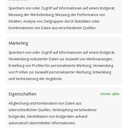
GUTEN MORGEN
Speichern von oder Zugriff auf Informationen auf einem Endgerät,
Messung der Werbeleistung, Messung der Performance von
Inhalten, Analyse von Zielgruppen durch Statistiken oder
Kombinationen von Daten aus verschiedenen Quellen.
Marketing
Speichern von oder Zugriff auf Informationen auf einem Endgerät,
Verwendung reduzierter Daten zur Auswahl von Werbeanzeigen,
Erstellung von Profilen für personalisierte Werbung, Verwendung
von Profilen zur Auswahl personalisierter Werbung, Entwicklung
und Verbesserung der Angebote.
In jedermann ist etwas
Weiterlesen
Eigenschaften
Immer aktiv
Abgleichung und Kombination von Daten aus
Wie findest du diesen Beitrag?
unterschiedlichen Quellen, Verknüpfung verschiedener
[Total:
2
Average:
5
]
Endgeräte, Identifikation von Endgeräten anhand
automatisch übermittelter Informationen.
/
/
25. MAI 2025
0 KOMMENTARE
VON
GÜNTER