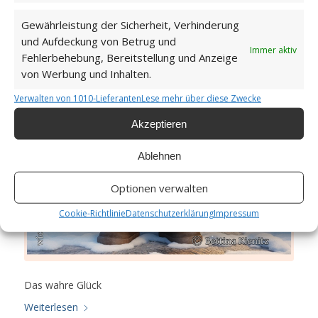
Gewährleistung der Sicherheit, Verhinderung
und Aufdeckung von Betrug und
Das wahre Glück
Immer aktiv
Fehlerbehebung, Bereitstellung und Anzeige
von Werbung und Inhalten.
GUTEN MORGEN
Verwalten von 1010-Lieferanten
Lese mehr über diese Zwecke
Akzeptieren
Ablehnen
Optionen verwalten
Cookie-Richtlinie
Datenschutzerklärung
Impressum
Das wahre Glück
Weiterlesen