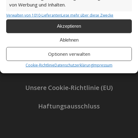
von Werbung und Inhalten.
Verwalten von 1010-Lieferanten
Lese mehr über diese Zwecke
Akzeptieren
Impressum
Ablehnen
Datenschutzerklärung
Optionen verwalten
Cookie-Richtlinie
Datenschutzerklärung
Impressum
Unsere Cookie-Richtlinie (EU)
Haftungsausschluss