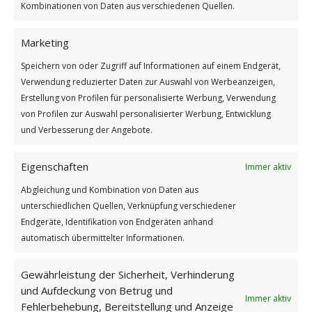
Kombinationen von Daten aus verschiedenen Quellen.
Marketing
Speichern von oder Zugriff auf Informationen auf einem Endgerät,
Verwendung reduzierter Daten zur Auswahl von Werbeanzeigen,
Erstellung von Profilen für personalisierte Werbung, Verwendung
von Profilen zur Auswahl personalisierter Werbung, Entwicklung
und Verbesserung der Angebote.
Gehe nicht, wohin der Weg führen mag,
Eigenschaften
Immer aktiv
Weiterlesen
Abgleichung und Kombination von Daten aus
Wie findest du diesen Beitrag?
unterschiedlichen Quellen, Verknüpfung verschiedener
Endgeräte, Identifikation von Endgeräten anhand
[Total:
3
Average:
5
]
automatisch übermittelter Informationen.
/
/
21. NOVEMBER 2025
0 KOMMENTARE
VON
GÜNTER
Gewährleistung der Sicherheit, Verhinderung
und Aufdeckung von Betrug und
Immer aktiv
Fehlerbehebung, Bereitstellung und Anzeige