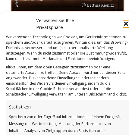
Verwalten Sie Ihre
Nicht unser Hirn
Privatsphäre
Weiterlesen
Wir verwenden Technologien wie Cookies, um Geräteinformationen zu
speichern und/oder darauf zuzugreifen. Wir tun dies, um das Browsing-
Wie findest du diesen Beitrag?
Erlebnis zu verbessern und um (nicht) personalisierte Werbung
anzuzeigen. Wenn du nicht zustimmst oder die Zustimmung widerrufst,
[Total:
2
Average:
5
]
kann dies bestimmte Merkmale und Funktionen beeinträchtigen.
Klicke unten, um dem oben Gesagten zuzustimmen oder eine
/
/
26. APRIL 2026
0 KOMMENTARE
VON
GÜNTER
detaillierte Auswahl zu treffen. Deine Auswahl wird nur auf dieser Seite
angewendet. Du kannst deine Einstellungen jederzeit ändern,
einschließlich des Widerrufs deiner Einwilligung, indem du die
Schaltflächen in der Cookie-Richtlinie verwendest oder auf die
Gehe nicht, wohin der
Schaltfläche "Einwilligung verwalten" am unteren Bildschirmrand klickst.
Weg
Statistiken
GUTEN MORGEN
Speichern von oder Zugriff auf Informationen auf einem Endgerät,
Messung der Werbeleistung, Messung der Performance von
Inhalten, Analyse von Zielgruppen durch Statistiken oder