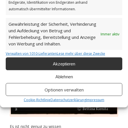
Endgeräte, Identifikation von Endgeräten anhand
automatisch übermittelter Informationen.
Es ist nicht genug zu
Gewährleistung der Sicherheit, Verhinderung
und Aufdeckung von Betrug und
wissen
Immer aktiv
Fehlerbehebung, Bereitstellung und Anzeige
GUTEN MORGEN
von Werbung und Inhalten.
Verwalten von 1010-Lieferanten
Lese mehr über diese Zwecke
Akzeptieren
Ablehnen
Optionen verwalten
Cookie-Richtlinie
Datenschutzerklärung
Impressum
Es ist nicht genug zu wissen