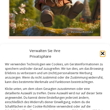
Das Außerordentliche geschieht
Verwalten Sie Ihre
Weiterlesen
Privatsphäre
Wie findest du diesen Beitrag?
Wir verwenden Technologien wie Cookies, um Geräteinformationen zu
speichern und/oder darauf zuzugreifen. Wir tun dies, um das Browsing-
[Total:
2
Average:
5
]
Erlebnis zu verbessern und um (nicht) personalisierte Werbung
anzuzeigen. Wenn du nicht zustimmst oder die Zustimmung widerrufst,
kann dies bestimmte Merkmale und Funktionen beeinträchtigen.
/
/
21. APRIL 2026
0 KOMMENTARE
VON
GÜNTER
Klicke unten, um dem oben Gesagten zuzustimmen oder eine
detaillierte Auswahl zu treffen. Deine Auswahl wird nur auf dieser Seite
angewendet. Du kannst deine Einstellungen jederzeit ändern,
Willst Du glücklich sein
einschließlich des Widerrufs deiner Einwilligung, indem du die
Schaltflächen in der Cookie-Richtlinie verwendest oder auf die