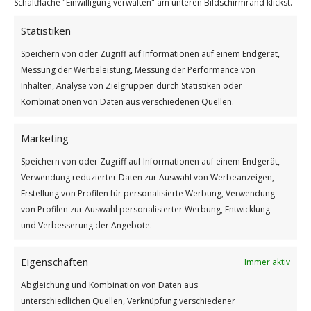
Schaltfläche "Einwilligung verwalten" am unteren Bildschirmrand klickst.
GUTEN MORGEN
Statistiken
Speichern von oder Zugriff auf Informationen auf einem Endgerät,
Messung der Werbeleistung, Messung der Performance von
Inhalten, Analyse von Zielgruppen durch Statistiken oder
Kombinationen von Daten aus verschiedenen Quellen.
Marketing
Speichern von oder Zugriff auf Informationen auf einem Endgerät,
Verwendung reduzierter Daten zur Auswahl von Werbeanzeigen,
Erstellung von Profilen für personalisierte Werbung, Verwendung
Willst Du glücklich sein
von Profilen zur Auswahl personalisierter Werbung, Entwicklung
und Verbesserung der Angebote.
Weiterlesen
Wie findest du diesen Beitrag?
Eigenschaften
Immer aktiv
[Total:
2
Average:
5
]
Abgleichung und Kombination von Daten aus
unterschiedlichen Quellen, Verknüpfung verschiedener
/
/
6. APRIL 2026
0 KOMMENTARE
VON
GÜNTER