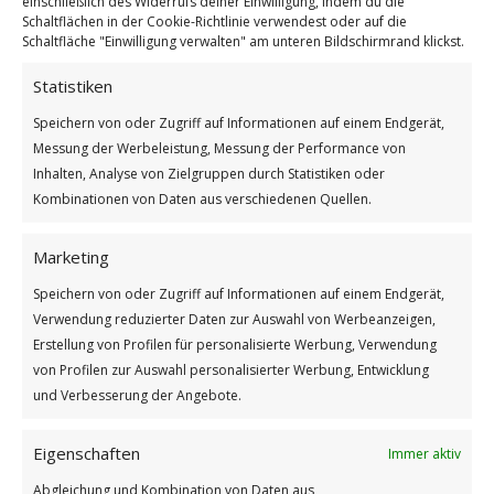
einschließlich des Widerrufs deiner Einwilligung, indem du die
Schaltflächen in der Cookie-Richtlinie verwendest oder auf die
Schaltfläche "Einwilligung verwalten" am unteren Bildschirmrand klickst.
Statistiken
Speichern von oder Zugriff auf Informationen auf einem Endgerät,
Dia Del Payaso Peruano
Messung der Werbeleistung, Messung der Performance von
Weiterlesen
Inhalten, Analyse von Zielgruppen durch Statistiken oder
Kombinationen von Daten aus verschiedenen Quellen.
Wie findest du diesen Beitrag?
[Total:
2
Average:
5
]
Marketing
/
/
25. MAI 2026
0 KOMMENTARE
VON
BETTINA
Speichern von oder Zugriff auf Informationen auf einem Endgerät,
Verwendung reduzierter Daten zur Auswahl von Werbeanzeigen,
Erstellung von Profilen für personalisierte Werbung, Verwendung
von Profilen zur Auswahl personalisierter Werbung, Entwicklung
und Verbesserung der Angebote.
Eigenschaften
Immer aktiv
Abgleichung und Kombination von Daten aus