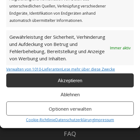
Impressum
unterschiedlichen Quellen, Verknüpfung verschiedener
Endgeräte, Identifikation von Endgeräten anhand
automatisch übermittelter Informationen.
Datenschutzerklärung
Gewährleistung der Sicherheit, Verhinderung
und Aufdeckung von Betrug und
Immer aktiv
Fehlerbehebung, Bereitstellung und Anzeige
Unsere Cookie-Richtlinie (EU)
von Werbung und Inhalten.
Verwalten von 1010-Lieferanten
Lese mehr über diese Zwecke
Haftungsausschluss
Akzeptieren
Ablehnen
Optionen verwalten
Als Amazon-Partner verdiene ich an qualifizierten
Verkäufen.
Cookie-Richtlinie
Datenschutzerklärung
Impressum
FAQ