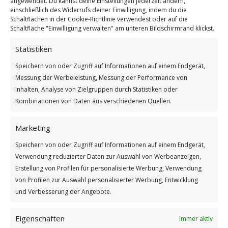
angewendet. Du kannst deine Einstellungen jederzeit ändern,
einschließlich des Widerrufs deiner Einwilligung, indem du die
Schaltflächen in der Cookie-Richtlinie verwendest oder auf die
Schaltfläche "Einwilligung verwalten" am unteren Bildschirmrand klickst.
Statistiken
Speichern von oder Zugriff auf Informationen auf einem Endgerät,
Messung der Werbeleistung, Messung der Performance von
Bundesweiter Tag des Kaffeesatzes
Inhalten, Analyse von Zielgruppen durch Statistiken oder
Weiterlesen
Kombinationen von Daten aus verschiedenen Quellen.
Wie findest du diesen Beitrag?
Marketing
[Total:
1
Average:
5
]
Speichern von oder Zugriff auf Informationen auf einem Endgerät,
/
/
28. JULI 2026
0 KOMMENTARE
VON
BETTINA
Verwendung reduzierter Daten zur Auswahl von Werbeanzeigen,
Erstellung von Profilen für personalisierte Werbung, Verwendung
von Profilen zur Auswahl personalisierter Werbung, Entwicklung
und Verbesserung der Angebote.
Eigenschaften
Immer aktiv