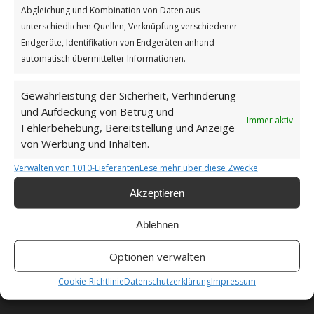
Abgleichung und Kombination von Daten aus
unterschiedlichen Quellen, Verknüpfung verschiedener
Impressum
Endgeräte, Identifikation von Endgeräten anhand
automatisch übermittelter Informationen.
Datenschutzerklärung
Gewährleistung der Sicherheit, Verhinderung
und Aufdeckung von Betrug und
Immer aktiv
Fehlerbehebung, Bereitstellung und Anzeige
von Werbung und Inhalten.
Unsere Cookie-Richtlinie (EU)
Verwalten von 1010-Lieferanten
Lese mehr über diese Zwecke
Haftungsausschluss
Akzeptieren
Ablehnen
Optionen verwalten
Als Amazon-Partner verdiene ich an qualifizierten
Cookie-Richtlinie
Datenschutzerklärung
Impressum
Verkäufen.