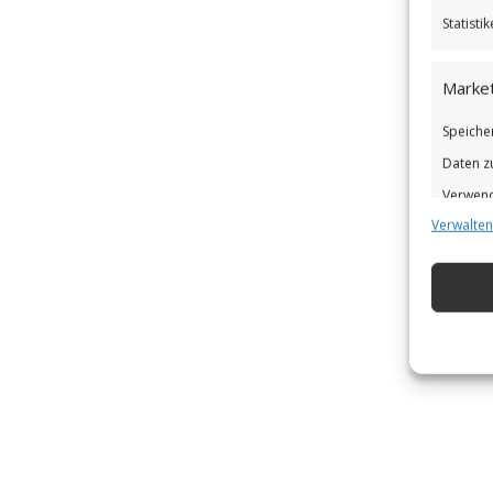
Statist
Market
Speiche
Daten z
Verwend
Verwalten
Verbess
Eigens
Abgleic
Verknüp
automat
Gewähr