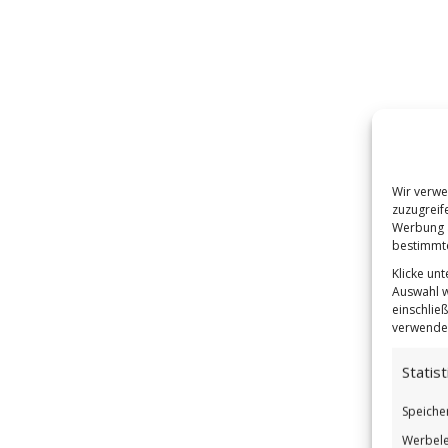
Wir verwe
zuzugreif
Werbung a
bestimmte
Klicke un
Auswahl w
einschließ
verwendes
Statist
Speiche
Werbele