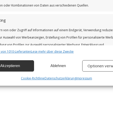
iken oder Kombinationen von Daten aus verschiedenen Quellen.
ing
rn von oder Zugriff auf Informationen auf einem Endgerät, Verwendung reduzie
ur Auswahl von Werbeanzeigen, Erstellung von Profilen für personalisierte Wer
ung von Profilen zur Auswahl personalisierter Werbung, Entwicklung und
 von 1010-Lieferanten
Lese mehr über diese Zwecke
erung der Angebote.
Optionen verw
Akzeptieren
Ablehnen
chaften
Imm
hung und Kombination von Daten aus unterschiedlichen Quellen,
Cookie-Richtlinie
Datenschutzerklärung
Impressum
fung verschiedener Endgeräte, Identifikation von Endgeräten anhand
isch übermittelter Informationen.
leistung der Sicherheit, Verhinderung und Aufdeckung von