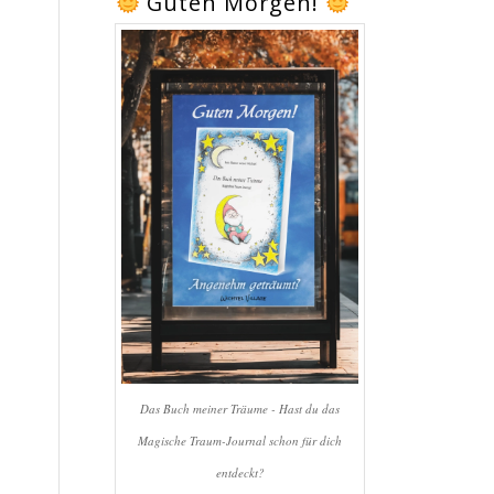
Guten Morgen!
Das Buch meiner Träume - Hast du das
Magische Traum-Journal schon für dich
entdeckt?