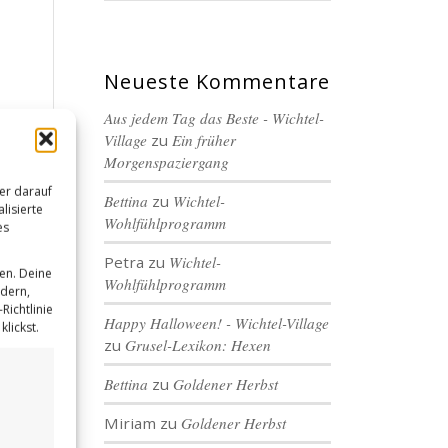
Neueste Kommentare
Aus jedem Tag das Beste - Wichtel-
Village
zu
Ein früher
Morgenspaziergang
er darauf
Bettina
zu
Wichtel-
lisierte
Wohlfühlprogramm
es
Petra
zu
Wichtel-
en. Deine
Wohlfühlprogramm
ndern,
Richtlinie
Happy Halloween! - Wichtel-Village
lickst.
zu
Grusel-Lexikon: Hexen
Bettina
zu
Goldener Herbst
Miriam
zu
Goldener Herbst