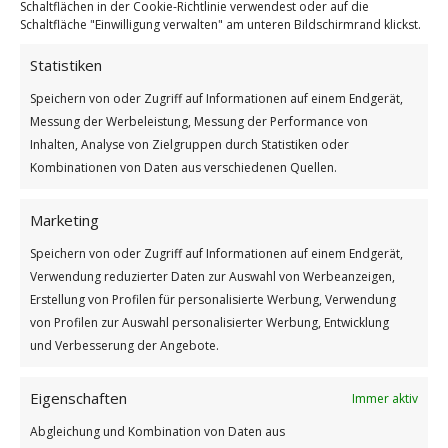
Schaltflächen in der Cookie-Richtlinie verwendest oder auf die
Schaltfläche "Einwilligung verwalten" am unteren Bildschirmrand klickst.
Statistiken
Im Leben geht es nicht um Meilensteine
Speichern von oder Zugriff auf Informationen auf einem Endgerät,
Weiterlesen
Messung der Werbeleistung, Messung der Performance von
Inhalten, Analyse von Zielgruppen durch Statistiken oder
Wie findest du diesen Beitrag?
Kombinationen von Daten aus verschiedenen Quellen.
[Total:
2
Average:
5
]
Marketing
/
/
23. FEBRUAR 2026
0 KOMMENTARE
VON
GÜNTER
Speichern von oder Zugriff auf Informationen auf einem Endgerät,
Verwendung reduzierter Daten zur Auswahl von Werbeanzeigen,
Erstellung von Profilen für personalisierte Werbung, Verwendung
von Profilen zur Auswahl personalisierter Werbung, Entwicklung
und Verbesserung der Angebote.
Eigenschaften
Immer aktiv
Impressum
Abgleichung und Kombination von Daten aus