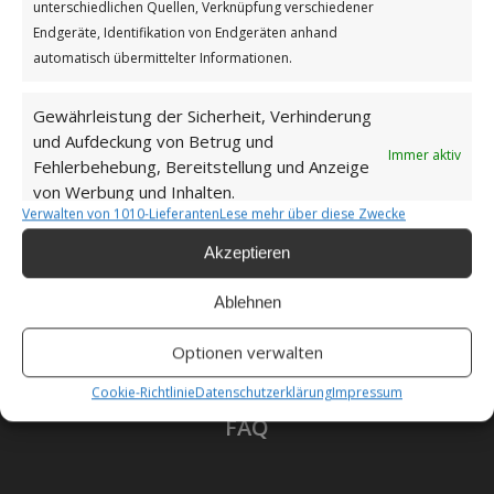
unterschiedlichen Quellen, Verknüpfung verschiedener
Datenschutzerklärung
Endgeräte, Identifikation von Endgeräten anhand
automatisch übermittelter Informationen.
Gewährleistung der Sicherheit, Verhinderung
und Aufdeckung von Betrug und
Unsere Cookie-Richtlinie (EU)
Immer aktiv
Fehlerbehebung, Bereitstellung und Anzeige
von Werbung und Inhalten.
Verwalten von 1010-Lieferanten
Lese mehr über diese Zwecke
Haftungsausschluss
Akzeptieren
Ablehnen
Als Amazon-Partner verdiene ich an qualifizierten
Optionen verwalten
Verkäufen.
Cookie-Richtlinie
Datenschutzerklärung
Impressum
FAQ