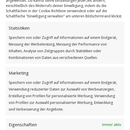
angewendet. Du kannst deine Einstellungen jederzeit ändern,
einschließlich des Widerrufs deiner Einwilligung, indem du die
Schaltflächen in der Cookie-Richtlinie verwendest oder auf die
Schaltfläche "Einwilligung verwalten" am unteren Bildschirmrand klickst.
Statistiken
Speichern von oder Zugriff auf Informationen auf einem Endgerät,
Messung der Werbeleistung, Messung der Performance von
Europäischer Tag der Parke
Inhalten, Analyse von Zielgruppen durch Statistiken oder
Weiterlesen
Kombinationen von Daten aus verschiedenen Quellen.
Wie findest du diesen Beitrag?
Marketing
[Total:
2
Average:
5
]
Speichern von oder Zugriff auf Informationen auf einem Endgerät,
/
/
24. MAI 2026
0 KOMMENTARE
VON
BETTINA
Verwendung reduzierter Daten zur Auswahl von Werbeanzeigen,
Erstellung von Profilen für personalisierte Werbung, Verwendung
von Profilen zur Auswahl personalisierter Werbung, Entwicklung
und Verbesserung der Angebote.
Eigenschaften
Immer aktiv