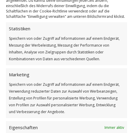
angewendet. Du kannst deine Einstellungen jederzeit ändern,
einschließlich des Widerrufs deiner Einwilligung, indem du die
Schaltflächen in der Cookie-Richtlinie verwendest oder auf die
Schaltfläche "Einwilligung verwalten" am unteren Bildschirmrand klickst.
Statistiken
Speichern von oder Zugriff auf Informationen auf einem Endgerät,
Messung der Werbeleistung, Messung der Performance von
Internationaler Tag des Picknicks
Inhalten, Analyse von Zielgruppen durch Statistiken oder
Weiterlesen
Kombinationen von Daten aus verschiedenen Quellen.
Wie findest du diesen Beitrag?
Marketing
[Total:
2
Average:
5
]
Speichern von oder Zugriff auf Informationen auf einem Endgerät,
/
/
18. JUNI 2026
0 KOMMENTARE
VON
BETTINA
Verwendung reduzierter Daten zur Auswahl von Werbeanzeigen,
Erstellung von Profilen für personalisierte Werbung, Verwendung
von Profilen zur Auswahl personalisierter Werbung, Entwicklung
und Verbesserung der Angebote.
Eigenschaften
Immer aktiv