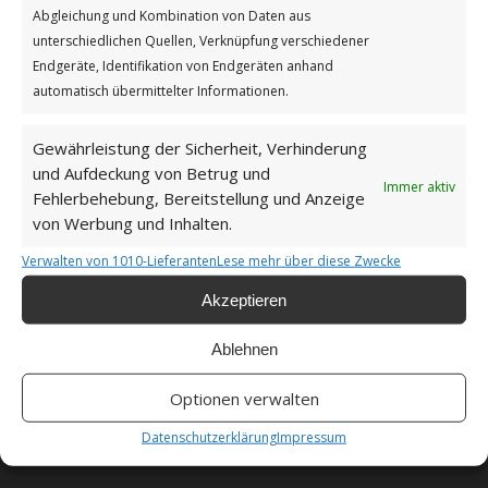
Abgleichung und Kombination von Daten aus
unterschiedlichen Quellen, Verknüpfung verschiedener
Impressum
Endgeräte, Identifikation von Endgeräten anhand
automatisch übermittelter Informationen.
Datenschutzerklärung
Gewährleistung der Sicherheit, Verhinderung
und Aufdeckung von Betrug und
Immer aktiv
Fehlerbehebung, Bereitstellung und Anzeige
von Werbung und Inhalten.
Unsere Cookie-Richtlinie (EU)
Verwalten von 1010-Lieferanten
Lese mehr über diese Zwecke
Haftungsausschluss
Akzeptieren
Ablehnen
Optionen verwalten
Als Amazon-Partner verdiene ich an qualifizierten
Datenschutzerklärung
Impressum
Verkäufen.