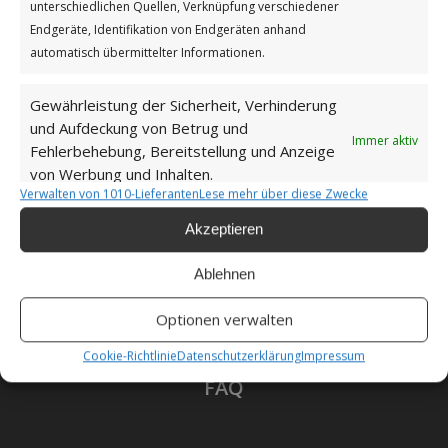
unterschiedlichen Quellen, Verknüpfung verschiedener
Datenschutzerklärung
Endgeräte, Identifikation von Endgeräten anhand
automatisch übermittelter Informationen.
Gewährleistung der Sicherheit, Verhinderung
und Aufdeckung von Betrug und
Unsere Cookie-Richtlinie (EU)
Immer aktiv
Fehlerbehebung, Bereitstellung und Anzeige
von Werbung und Inhalten.
Verwalten von 1010-Lieferanten
Lese mehr über diese Zwecke
Haftungsausschluss
Akzeptieren
Ablehnen
Als Amazon-Partner verdiene ich an qualifizierten
Optionen verwalten
Verkäufen.
Cookie-Richtlinie
Datenschutzerklärung
Impressum
FAQ