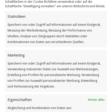
Schaltflächen in der Cookie-Richtlinie verwendest oder auf die
Schaltfläche "Einwilligung verwalten" am unteren Bildschirmrand klickst.
Statistiken
Wie findest du diesen Beitrag? [Total: 2 Average: 5]
Speichern von oder Zugriff auf Informationen auf einem Endgerät,
Weiterlesen
Messung der Werbeleistung, Messung der Performance von
Inhalten, Analyse von Zielgruppen durch Statistiken oder
Wie findest du diesen Beitrag?
Kombinationen von Daten aus verschiedenen Quellen.
[Total:
2
Average:
5
]
Marketing
/
/
21. JULI 2025
0 KOMMENTARE
VON
GÜNTER
Speichern von oder Zugriff auf Informationen auf einem Endgerät,
Verwendung reduzierter Daten zur Auswahl von Werbeanzeigen,
Erstellung von Profilen für personalisierte Werbung, Verwendung
von Profilen zur Auswahl personalisierter Werbung, Entwicklung
und Verbesserung der Angebote.
Eigenschaften
Immer aktiv
Impressum
Abgleichung und Kombination von Daten aus