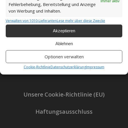
Immer aktiv
Fehlerbehebung, Bereitstellung und Anzeige
von Werbung und Inhalten.
Verwalten von 1010-Lieferanten
Lese mehr über diese Zwecke
Akzeptieren
Ablehnen
Impressum
Optionen verwalten
Datenschutzerklärung
Cookie-Richtlinie
Datenschutzerklärung
Impressum
Unsere Cookie-Richtlinie (EU)
Haftungsausschluss