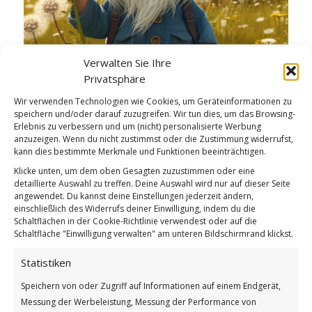
Verwalten Sie Ihre
Privatsphäre
Fest der Pusteblumen
Wir verwenden Technologien wie Cookies, um Geräteinformationen zu
Weiterlesen
speichern und/oder darauf zuzugreifen. Wir tun dies, um das Browsing-
Erlebnis zu verbessern und um (nicht) personalisierte Werbung
Wie findest du diesen Beitrag?
anzuzeigen. Wenn du nicht zustimmst oder die Zustimmung widerrufst,
kann dies bestimmte Merkmale und Funktionen beeinträchtigen.
[Total:
2
Average:
5
]
Klicke unten, um dem oben Gesagten zuzustimmen oder eine
detaillierte Auswahl zu treffen. Deine Auswahl wird nur auf dieser Seite
/
/
6. APRIL 2026
0 KOMMENTARE
VON
BETTINA
angewendet. Du kannst deine Einstellungen jederzeit ändern,
einschließlich des Widerrufs deiner Einwilligung, indem du die
Schaltflächen in der Cookie-Richtlinie verwendest oder auf die
Schaltfläche "Einwilligung verwalten" am unteren Bildschirmrand klickst.
Tag des Löwenzahns
Statistiken
WICHTEL-GARTEN
,
WICHTEL-NEWS
Speichern von oder Zugriff auf Informationen auf einem Endgerät,
Messung der Werbeleistung, Messung der Performance von