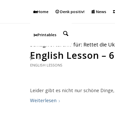
🏡Home
🙂 Denk positiv!
📰 News

✂️Printables
Schlagwortarchiv für:
Rettet die U
English Lesson – 6
ENGLISH LESSONS
Leider gibt es nicht nur schöne Dinge,
Weiterlesen