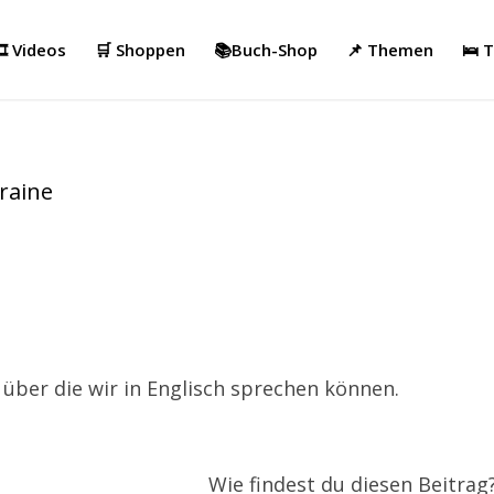
️ Videos
🛒 Shoppen
📚Buch-Shop
📌 Themen
🛌 
kraine
 über die wir in Englisch sprechen können.
Wie findest du diesen Beitrag