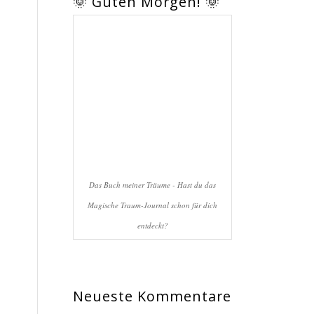
🌞 Guten Morgen! 🌞
Das Buch meiner Träume - Hast du das
Magische Traum-Journal schon für dich
entdeckt?
Neueste Kommentare