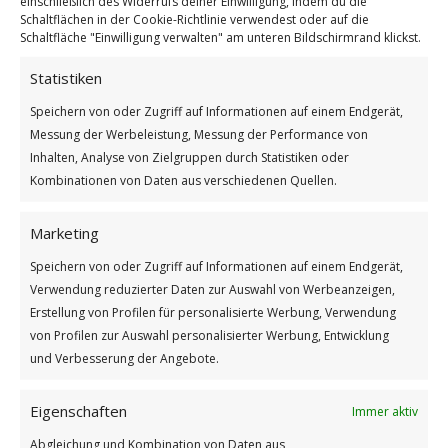
einschließlich des Widerrufs deiner Einwilligung, indem du die
Schaltflächen in der Cookie-Richtlinie verwendest oder auf die
Schaltfläche "Einwilligung verwalten" am unteren Bildschirmrand klickst.
Statistiken
Speichern von oder Zugriff auf Informationen auf einem Endgerät,
Weltseifenblasentag
Messung der Werbeleistung, Messung der Performance von
Weiterlesen
Inhalten, Analyse von Zielgruppen durch Statistiken oder
Kombinationen von Daten aus verschiedenen Quellen.
Wie findest du diesen Beitrag?
[Total:
2
Average:
5
]
Marketing
/
/
5. OKTOBER 2025
0 KOMMENTARE
VON
BETTINA
Speichern von oder Zugriff auf Informationen auf einem Endgerät,
Verwendung reduzierter Daten zur Auswahl von Werbeanzeigen,
Erstellung von Profilen für personalisierte Werbung, Verwendung
von Profilen zur Auswahl personalisierter Werbung, Entwicklung
und Verbesserung der Angebote.
Eigenschaften
Immer aktiv
Abgleichung und Kombination von Daten aus