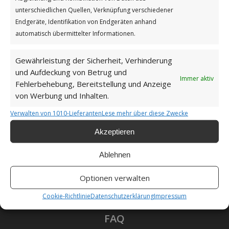
Impressum
unterschiedlichen Quellen, Verknüpfung verschiedener
Endgeräte, Identifikation von Endgeräten anhand
automatisch übermittelter Informationen.
Datenschutzerklärung
Gewährleistung der Sicherheit, Verhinderung
und Aufdeckung von Betrug und
Immer aktiv
Fehlerbehebung, Bereitstellung und Anzeige
Unsere Cookie-Richtlinie (EU)
von Werbung und Inhalten.
Verwalten von 1010-Lieferanten
Lese mehr über diese Zwecke
Haftungsausschluss
Akzeptieren
Ablehnen
Optionen verwalten
Als Amazon-Partner verdiene ich an qualifizierten
Verkäufen.
Cookie-Richtlinie
Datenschutzerklärung
Impressum
FAQ