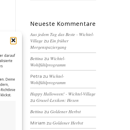
Neueste Kommentare
Aus jedem Tag das Beste - Wichtel-
Village
zu
Ein früher
Morgenspaziergang
er darauf
Bettina
zu
Wichtel-
lisierte
Wohlfühlprogramm
es
Petra
zu
Wichtel-
en. Deine
Wohlfühlprogramm
ndern,
Richtlinie
Happy Halloween! - Wichtel-Village
lickst.
zu
Grusel-Lexikon: Hexen
Bettina
zu
Goldener Herbst
Miriam
zu
Goldener Herbst