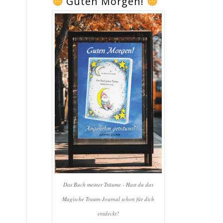
Guten Morgen!
Das Buch meiner Träume - Hast du das
Magische Traum-Journal schon für dich
entdeckt?