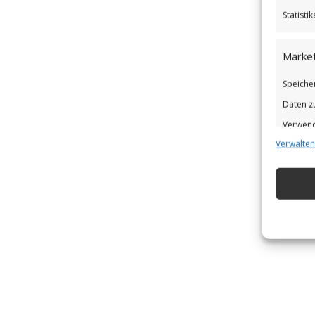
Statist
Market
Speiche
Daten z
Verwend
Verwalten
Verbess
Eigens
Abgleic
Verknüp
automat
Gewähr