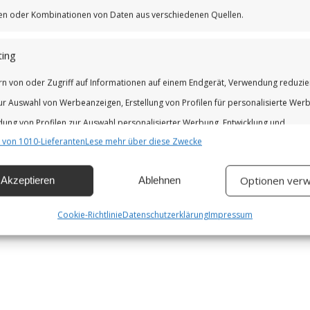
iken oder Kombinationen von Daten aus verschiedenen Quellen.
ing
rn von oder Zugriff auf Informationen auf einem Endgerät, Verwendung reduzie
ur Auswahl von Werbeanzeigen, Erstellung von Profilen für personalisierte Wer
ung von Profilen zur Auswahl personalisierter Werbung, Entwicklung und
 von 1010-Lieferanten
Lese mehr über diese Zwecke
erung der Angebote.
Optionen verw
Akzeptieren
Ablehnen
chaften
Imm
hung und Kombination von Daten aus unterschiedlichen Quellen,
Cookie-Richtlinie
Datenschutzerklärung
Impressum
fung verschiedener Endgeräte, Identifikation von Endgeräten anhand
isch übermittelter Informationen.
leistung der Sicherheit, Verhinderung und Aufdeckung von