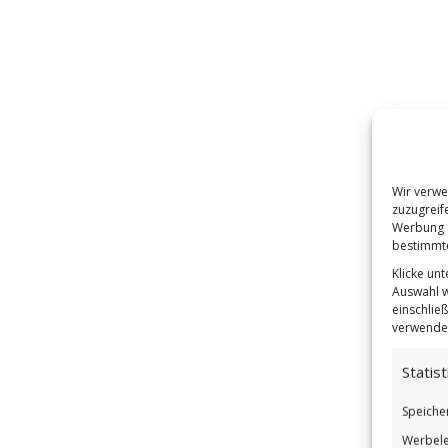
Wir verwe
zuzugreif
Werbung a
bestimmte
Klicke un
Auswahl w
einschließ
verwendes
Statist
Speiche
Werbele