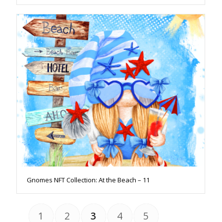
Gnomes NFT Collection: At the Beach – 11
1
2
3
4
5