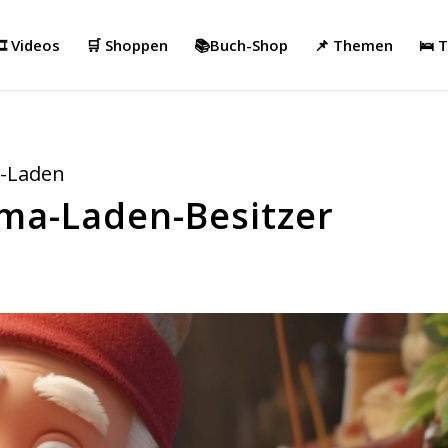
️ Videos
🛒 Shoppen
📚Buch-Shop
📌 Themen
🛌 
-Laden
ma-Laden-Besitzer