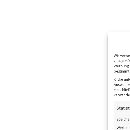
Wir verwe
zuzugreif
Werbung a
bestimmte
Klicke un
Auswahl w
einschließ
verwendes
Statist
Speiche
Werbele