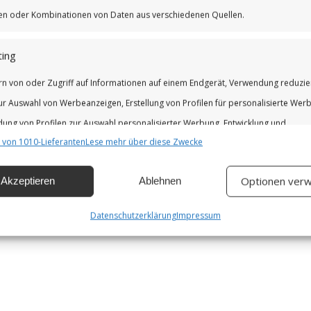
iken oder Kombinationen von Daten aus verschiedenen Quellen.
ing
rn von oder Zugriff auf Informationen auf einem Endgerät, Verwendung reduzie
ur Auswahl von Werbeanzeigen, Erstellung von Profilen für personalisierte Wer
ung von Profilen zur Auswahl personalisierter Werbung, Entwicklung und
 von 1010-Lieferanten
Lese mehr über diese Zwecke
erung der Angebote.
Optionen verw
Akzeptieren
Ablehnen
chaften
Imm
hung und Kombination von Daten aus unterschiedlichen Quellen,
Datenschutzerklärung
Impressum
fung verschiedener Endgeräte, Identifikation von Endgeräten anhand
isch übermittelter Informationen.
leistung der Sicherheit, Verhinderung und Aufdeckung von