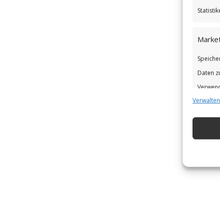
Statist
Market
Speiche
Daten z
Verwend
Verwalten
Verbess
Eigens
Abgleic
Verknüp
automat
Gewähr