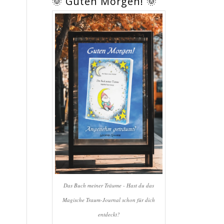
🌞 Guten Morgen! 🌞
Das Buch meiner Träume - Hast du das
Magische Traum-Journal schon für dich
entdeckt?