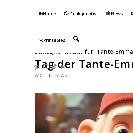
🏡Home
🙂 Denk positiv!
📰 News

✂️Printables
Schlagwortarchiv für:
Tante-Emma
Tag der Tante-Em
WICHTEL-NEWS