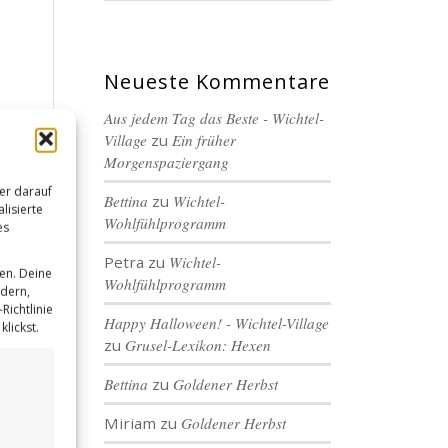
Neueste Kommentare
Aus jedem Tag das Beste - Wichtel-
Village
zu
Ein früher
Morgenspaziergang
er darauf
Bettina
zu
Wichtel-
lisierte
Wohlfühlprogramm
es
Petra
zu
Wichtel-
en. Deine
Wohlfühlprogramm
ndern,
Richtlinie
Happy Halloween! - Wichtel-Village
lickst.
zu
Grusel-Lexikon: Hexen
Bettina
zu
Goldener Herbst
Miriam
zu
Goldener Herbst