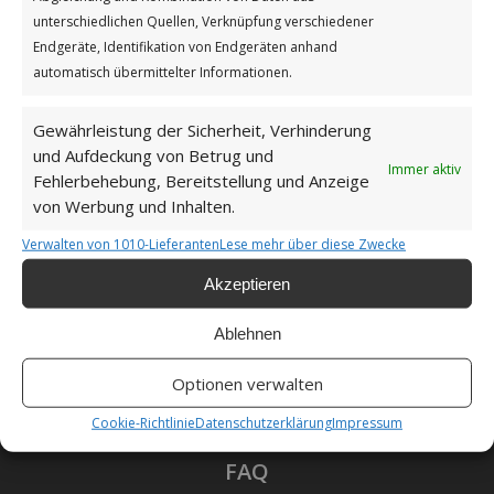
Impressum
unterschiedlichen Quellen, Verknüpfung verschiedener
Endgeräte, Identifikation von Endgeräten anhand
automatisch übermittelter Informationen.
Datenschutzerklärung
Gewährleistung der Sicherheit, Verhinderung
und Aufdeckung von Betrug und
Immer aktiv
Fehlerbehebung, Bereitstellung und Anzeige
Unsere Cookie-Richtlinie (EU)
von Werbung und Inhalten.
Verwalten von 1010-Lieferanten
Lese mehr über diese Zwecke
Haftungsausschluss
Akzeptieren
Ablehnen
Optionen verwalten
Als Amazon-Partner verdiene ich an qualifizierten
Verkäufen.
Cookie-Richtlinie
Datenschutzerklärung
Impressum
FAQ