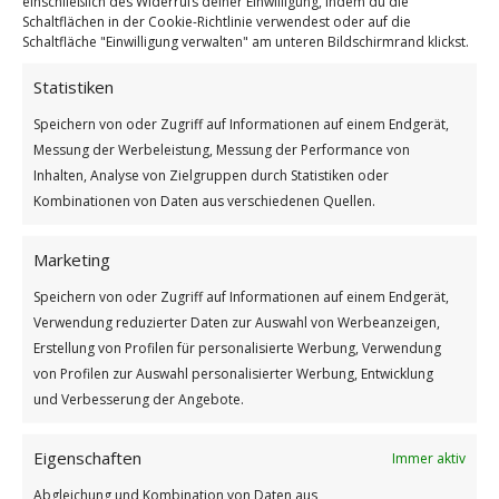
einschließlich des Widerrufs deiner Einwilligung, indem du die
Schaltflächen in der Cookie-Richtlinie verwendest oder auf die
Schaltfläche "Einwilligung verwalten" am unteren Bildschirmrand klickst.
Statistiken
Speichern von oder Zugriff auf Informationen auf einem Endgerät,
Welttag der Dackel
Messung der Werbeleistung, Messung der Performance von
Weiterlesen
Inhalten, Analyse von Zielgruppen durch Statistiken oder
Kombinationen von Daten aus verschiedenen Quellen.
Wie findest du diesen Beitrag?
[Total:
2
Average:
5
]
Marketing
/
/
21. JUNI 2026
1 KOMMENTAR
VON
BETTINA
Speichern von oder Zugriff auf Informationen auf einem Endgerät,
Verwendung reduzierter Daten zur Auswahl von Werbeanzeigen,
Erstellung von Profilen für personalisierte Werbung, Verwendung
von Profilen zur Auswahl personalisierter Werbung, Entwicklung
und Verbesserung der Angebote.
Eigenschaften
Immer aktiv
Abgleichung und Kombination von Daten aus