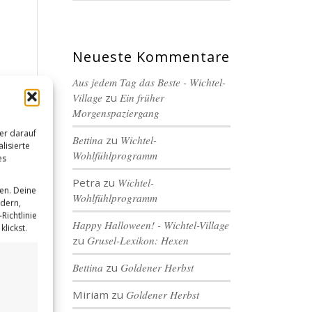
Neueste Kommentare
Aus jedem Tag das Beste - Wichtel-
Village
zu
Ein früher
Morgenspaziergang
er darauf
Bettina
zu
Wichtel-
lisierte
Wohlfühlprogramm
es
Petra
zu
Wichtel-
en. Deine
Wohlfühlprogramm
ndern,
Richtlinie
Happy Halloween! - Wichtel-Village
lickst.
zu
Grusel-Lexikon: Hexen
Bettina
zu
Goldener Herbst
Miriam
zu
Goldener Herbst