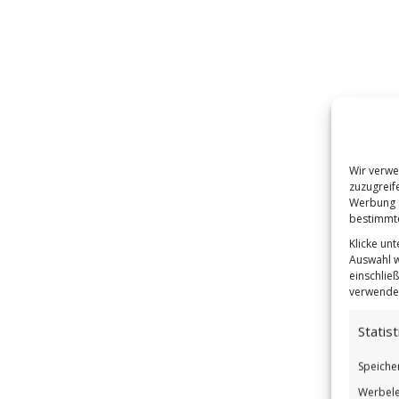
Wir verwe
zuzugreif
Werbung a
bestimmte
Klicke un
Auswahl w
einschließ
verwendes
Statist
Speiche
Werbele