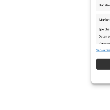
Statist
Market
Speiche
Daten z
Verwend
Verwalten
Verbess
Eigens
Abgleic
Verknüp
automat
Gewähr