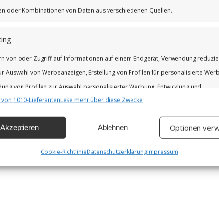
iken oder Kombinationen von Daten aus verschiedenen Quellen.
ing
rn von oder Zugriff auf Informationen auf einem Endgerät, Verwendung reduzie
ur Auswahl von Werbeanzeigen, Erstellung von Profilen für personalisierte Wer
ung von Profilen zur Auswahl personalisierter Werbung, Entwicklung und
 von 1010-Lieferanten
Lese mehr über diese Zwecke
erung der Angebote.
Optionen verw
Akzeptieren
Ablehnen
chaften
Imm
hung und Kombination von Daten aus unterschiedlichen Quellen,
Cookie-Richtlinie
Datenschutzerklärung
Impressum
fung verschiedener Endgeräte, Identifikation von Endgeräten anhand
isch übermittelter Informationen.
leistung der Sicherheit, Verhinderung und Aufdeckung von