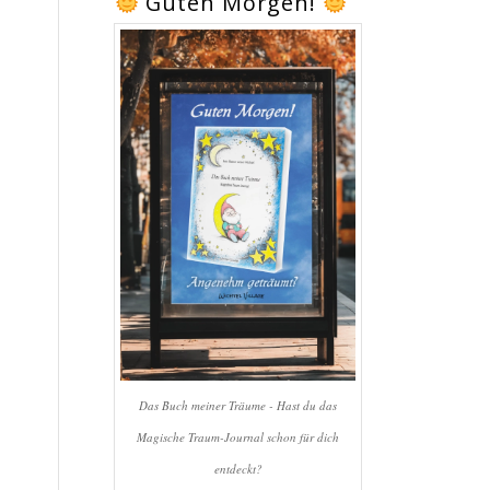
Guten Morgen!
Das Buch meiner Träume - Hast du das
Magische Traum-Journal schon für dich
entdeckt?