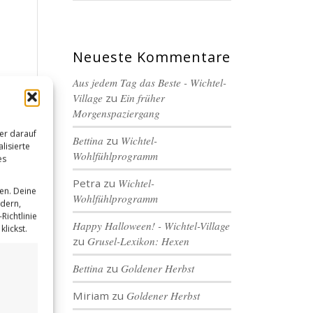
Neueste Kommentare
Aus jedem Tag das Beste - Wichtel-
Village
zu
Ein früher
Morgenspaziergang
er darauf
Bettina
zu
Wichtel-
lisierte
Wohlfühlprogramm
es
Petra
zu
Wichtel-
en. Deine
Wohlfühlprogramm
ndern,
Richtlinie
Happy Halloween! - Wichtel-Village
lickst.
zu
Grusel-Lexikon: Hexen
Bettina
zu
Goldener Herbst
Miriam
zu
Goldener Herbst