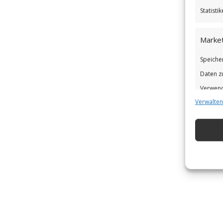
Statist
Market
Speiche
Daten z
Verwend
Verwalten
Verbess
Eigens
Abgleic
Verknüp
automat
Gewähr