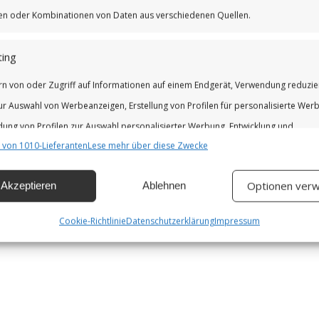
iken oder Kombinationen von Daten aus verschiedenen Quellen.
ing
rn von oder Zugriff auf Informationen auf einem Endgerät, Verwendung reduzie
ur Auswahl von Werbeanzeigen, Erstellung von Profilen für personalisierte Wer
ung von Profilen zur Auswahl personalisierter Werbung, Entwicklung und
 von 1010-Lieferanten
Lese mehr über diese Zwecke
erung der Angebote.
Optionen verw
Akzeptieren
Ablehnen
chaften
Imm
hung und Kombination von Daten aus unterschiedlichen Quellen,
Cookie-Richtlinie
Datenschutzerklärung
Impressum
fung verschiedener Endgeräte, Identifikation von Endgeräten anhand
isch übermittelter Informationen.
leistung der Sicherheit, Verhinderung und Aufdeckung von