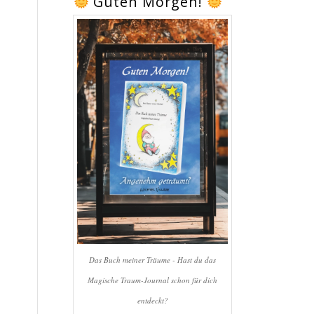
Guten Morgen!
Das Buch meiner Träume - Hast du das
Magische Traum-Journal schon für dich
entdeckt?