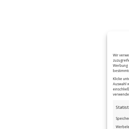
Wir verwe
zuzugreif
Werbung a
bestimmte
Klicke un
Auswahl w
einschließ
verwendes
Statist
Speiche
Werbele