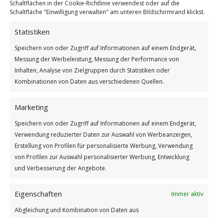
Schaltflächen in der Cookie-Richtlinie verwendest oder auf die
Schaltfläche "Einwilligung verwalten" am unteren Bildschirmrand klickst.
Statistiken
Wie die Gans
Speichern von oder Zugriff auf Informationen auf einem Endgerät,
Weiterlesen
Messung der Werbeleistung, Messung der Performance von
Inhalten, Analyse von Zielgruppen durch Statistiken oder
Wie findest du diesen Beitrag?
Kombinationen von Daten aus verschiedenen Quellen.
[Total:
2
Average:
5
]
Marketing
/
/
13. MÄRZ 2025
0 KOMMENTARE
VON
GÜNTER
Speichern von oder Zugriff auf Informationen auf einem Endgerät,
Verwendung reduzierter Daten zur Auswahl von Werbeanzeigen,
Erstellung von Profilen für personalisierte Werbung, Verwendung
von Profilen zur Auswahl personalisierter Werbung, Entwicklung
und Verbesserung der Angebote.
Eigenschaften
Immer aktiv
Impressum
Abgleichung und Kombination von Daten aus