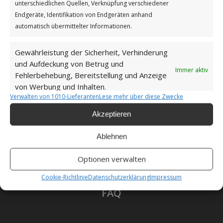
unterschiedlichen Quellen, Verknüpfung verschiedener
Datenschutzerklärung
Endgeräte, Identifikation von Endgeräten anhand
automatisch übermittelter Informationen.
Gewährleistung der Sicherheit, Verhinderung
und Aufdeckung von Betrug und
Unsere Cookie-Richtlinie (EU)
Immer aktiv
Fehlerbehebung, Bereitstellung und Anzeige
von Werbung und Inhalten.
Verwalten von 1010-Lieferanten
Lese mehr über diese Zwecke
Haftungsausschluss
Akzeptieren
Ablehnen
Als Amazon-Partner verdiene ich an qualifizierten
Optionen verwalten
Verkäufen.
Cookie-Richtlinie
Datenschutzerklärung
Impressum
FAQ