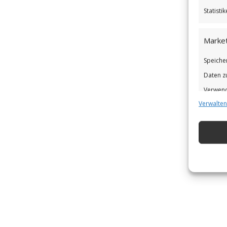
Statist
Market
Speiche
Daten z
Verwend
Verwalten
Verbess
Eigens
Abgleic
Verknüp
automat
Gewähr