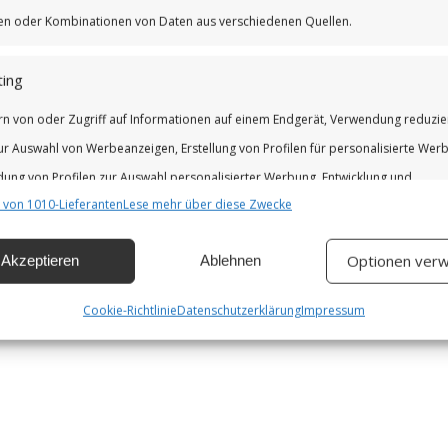
iken oder Kombinationen von Daten aus verschiedenen Quellen.
ing
rn von oder Zugriff auf Informationen auf einem Endgerät, Verwendung reduzie
ur Auswahl von Werbeanzeigen, Erstellung von Profilen für personalisierte Wer
ung von Profilen zur Auswahl personalisierter Werbung, Entwicklung und
 von 1010-Lieferanten
Lese mehr über diese Zwecke
erung der Angebote.
Optionen verw
Akzeptieren
Ablehnen
chaften
Imm
hung und Kombination von Daten aus unterschiedlichen Quellen,
Cookie-Richtlinie
Datenschutzerklärung
Impressum
fung verschiedener Endgeräte, Identifikation von Endgeräten anhand
isch übermittelter Informationen.
leistung der Sicherheit, Verhinderung und Aufdeckung von