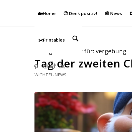
🏡Home
🙂 Denk positiv!
📰 News

✂️Printables
Schlagwortarchiv für:
vergebung
Tag der zweiten 
WICHTEL-NEWS