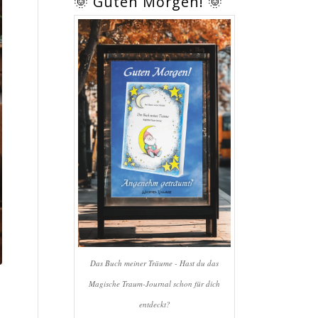
🌞 Guten Morgen! 🌞
Das Buch meiner Träume - Hast du das
Magische Traum-Journal schon für dich
entdeckt?