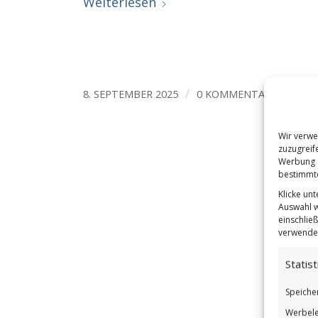
Weiterlesen
/
/
8. SEPTEMBER 2025
0 KOMMENTARE
VO
Wir verwe
zuzugreif
Werbung a
bestimmte
Klicke un
Auswahl w
einschließ
verwendes
Statist
Speiche
Werbele