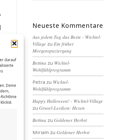
?
Neueste Kommentare
]
Aus jedem Tag das Beste - Wichtel-
Village
zu
Ein früher
Morgenspaziergang
er darauf
Bettina
zu
Wichtel-
lisierte
Wohlfühlprogramm
es
Petra
zu
Wichtel-
en. Deine
Wohlfühlprogramm
ndern,
Richtlinie
Happy Halloween! - Wichtel-Village
lickst.
zu
Grusel-Lexikon: Hexen
Bettina
zu
Goldener Herbst
Miriam
zu
Goldener Herbst