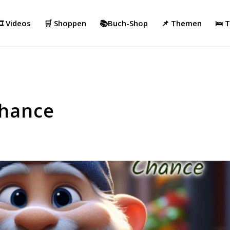
️ Videos
🛒 Shoppen
📚Buch-Shop
📌 Themen
🛌 
Chance