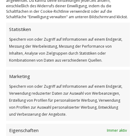
angewendet. Du kannst deine Einstellungen jederzeit ändern,
einschließlich des Widerrufs deiner Einwilligung, indem du die
Schaltflächen in der Cookie-Richtlinie verwendest oder auf die
Schaltfläche "Einwilligung verwalten" am unteren Bildschirmrand klickst.
Statistiken
Speichern von oder Zugriff auf Informationen auf einem Endgerät,
Messung der Werbeleistung, Messung der Performance von
Besuch-Deine-Verwandten-Tag
Inhalten, Analyse von Zielgruppen durch Statistiken oder
Weiterlesen
Kombinationen von Daten aus verschiedenen Quellen.
Wie findest du diesen Beitrag?
Marketing
[Total:
2
Average:
5
]
Speichern von oder Zugriff auf Informationen auf einem Endgerät,
/
/
18. MAI 2026
0 KOMMENTARE
VON
BETTINA
Verwendung reduzierter Daten zur Auswahl von Werbeanzeigen,
Erstellung von Profilen für personalisierte Werbung, Verwendung
von Profilen zur Auswahl personalisierter Werbung, Entwicklung
und Verbesserung der Angebote.
Eigenschaften
Immer aktiv