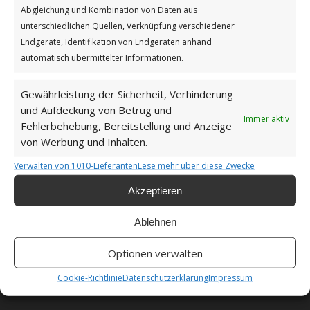
Abgleichung und Kombination von Daten aus
unterschiedlichen Quellen, Verknüpfung verschiedener
Impressum
Endgeräte, Identifikation von Endgeräten anhand
automatisch übermittelter Informationen.
Datenschutzerklärung
Gewährleistung der Sicherheit, Verhinderung
und Aufdeckung von Betrug und
Immer aktiv
Fehlerbehebung, Bereitstellung und Anzeige
von Werbung und Inhalten.
Unsere Cookie-Richtlinie (EU)
Verwalten von 1010-Lieferanten
Lese mehr über diese Zwecke
Haftungsausschluss
Akzeptieren
Ablehnen
Optionen verwalten
Als Amazon-Partner verdiene ich an qualifizierten
Cookie-Richtlinie
Datenschutzerklärung
Impressum
Verkäufen.