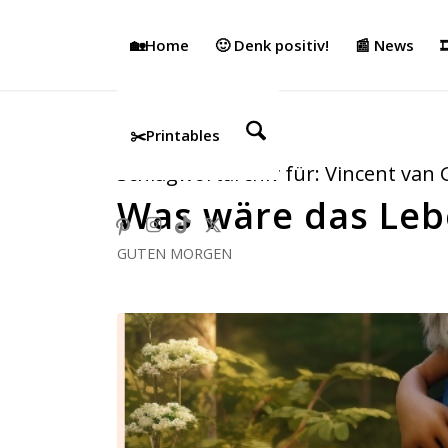
🏡Home
🙂 Denk positiv!
📰 News

✂️Printables
Schlagwortarchiv für:
Vincent van
Was wäre das Le
GUTEN MORGEN