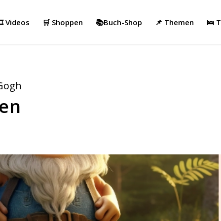
️ Videos
🛒 Shoppen
📚Buch-Shop
📌 Themen
🛌 
 Gogh
ben