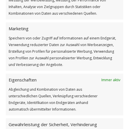
Messung der Werbeleistung, Messung der Performance von
GUTEN MORGEN
Inhalten, Analyse von Zielgruppen durch Statistiken oder
Kombinationen von Daten aus verschiedenen Quellen.
Marketing
Speichern von oder Zugriff auf Informationen auf einem Endgerät,
Verwendung reduzierter Daten zur Auswahl von Werbeanzeigen,
Erstellung von Profilen für personalisierte Werbung, Verwendung
von Profilen zur Auswahl personalisierter Werbung, Entwicklung
und Verbesserung der Angebote.
Eigenschaften
Immer aktiv
Manche Menschen gehen durch den Wald
Abgleichung und Kombination von Daten aus
Weiterlesen
unterschiedlichen Quellen, Verknüpfung verschiedener
Endgeräte, Identifikation von Endgeräten anhand
Wie findest du diesen Beitrag?
automatisch übermittelter Informationen.
[Total:
2
Average:
5
]
Gewährleistung der Sicherheit, Verhinderung
/
/
16. MÄRZ 2026
0 KOMMENTARE
VON
GÜNTER