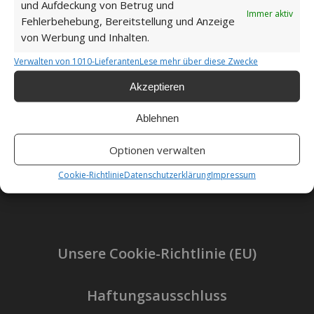
und Aufdeckung von Betrug und
Immer aktiv
Fehlerbehebung, Bereitstellung und Anzeige
von Werbung und Inhalten.
Verwalten von 1010-Lieferanten
Lese mehr über diese Zwecke
Akzeptieren
Ablehnen
Impressum
Optionen verwalten
Datenschutzerklärung
Cookie-Richtlinie
Datenschutzerklärung
Impressum
Unsere Cookie-Richtlinie (EU)
Haftungsausschluss