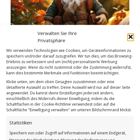
Verwalten Sie Ihre
Privatsphäre
Internationaler Tag des Waldes
Wir verwenden Technologien wie Cookies, um Geräteinformationen zu
speichern und/oder darauf zuzugreifen. Wir tun dies, um das Browsing-
Weiterlesen
Erlebnis zu verbessern und um (nicht) personalisierte Werbung
anzuzeigen. Wenn du nicht zustimmst oder die Zustimmung widerrufst,
Wie findest du diesen Beitrag?
kann dies bestimmte Merkmale und Funktionen beeinträchtigen.
[Total:
3
Average:
5
]
Klicke unten, um dem oben Gesagten zuzustimmen oder eine
detaillierte Auswahl zu treffen. Deine Auswahl wird nur auf dieser Seite
angewendet. Du kannst deine Einstellungen jederzeit ändern,
/
/
21. MÄRZ 2026
0 KOMMENTARE
VON
BETTINA
einschließlich des Widerrufs deiner Einwilligung, indem du die
Schaltflächen in der Cookie-Richtlinie verwendest oder auf die
Schaltfläche "Einwilligung verwalten" am unteren Bildschirmrand klickst.
Manche Menschen gehen
Statistiken
durch den Wald
Speichern von oder Zugriff auf Informationen auf einem Endgerät,